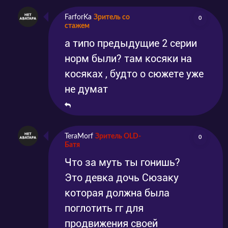
FarforKa
Зритель со
0
стажем
а типо предыдущие 2 серии
норм были? там косяки на
косяках , будто о сюжете уже
не думат
TeraMorf
Зритель OLD-
0
Батя
Что за муть ты гонишь?
Это девка дочь Сюзаку
которая должна была
поглотить гг для
продвижения своей