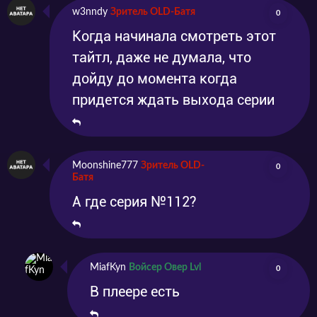
w3nndy
Зритель OLD-Батя
0
Когда начинала смотреть этот
тайтл, даже не думала, что
дойду до момента когда
придется ждать выхода серии
Moonshine777
Зритель OLD-
0
Батя
А где серия №112?
MiafKyn
Войсер Овер Lvl
0
В плеере есть