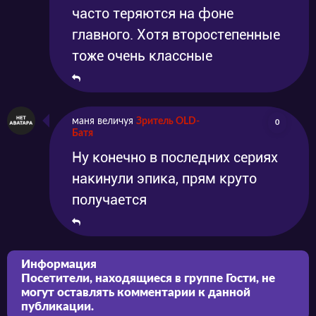
часто теряются на фоне
главного. Хотя второстепенные
тоже очень классные
маня величуя
Зритель OLD-
0
Батя
Ну конечно в последних сериях
накинули эпика, прям круто
получается
Информация
Посетители, находящиеся в группе
Гости
, не
могут оставлять комментарии к данной
публикации.