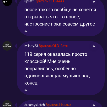
upset^
Зритель OLD-Батя
0
после такого вообще не хочется
открывать что-то новое,
настроение пока совсем другое
Milady23
Зритель OLD-Батя
0
119 серия оказалась просто
классной! Мне очень
понравилось, особенно
вдохновляющая музыка под
конец
dreamysketch
Зритель Накама
0