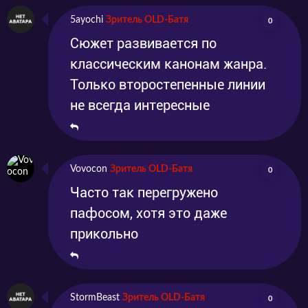
5ayochi
Зритель OLD-Батя
0
Сюжет развивается по
классическим канонам жанра.
Только второстепенные линии
не всегда интересные
Vovocon
Зритель OLD-Батя
0
Часто так перегружено
пафосом, хотя это даже
прикольно
StormBeast
Зритель OLD-Батя
0