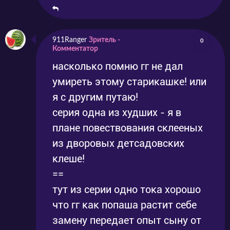
911Ranger
Зритель -
0
Комментатор
насколько помню гг не дал
умиреть этому старикашке! или
я с другим путаю!
серия одна из худших - я в
плане повествования склееных
из дворовых детсадовских
клеше!
==
тут из серии одно тока хорошо
что гг как попаша растит себе
замену передает опыт сыну от