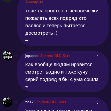
Анимаунта
хочется просто по-человечески
пожалеть всех подряд кто
взялся и теперь пытается
досмотреть :(
jopapopa
Зритель OLD-Батя
0
как вообще людям нравится
смотрет ьодно и тоже кучу
серий подряд я бы с ума сошла
zlo123
Зритель OLD-Батя
0
Чем дальше, тем интереснее.