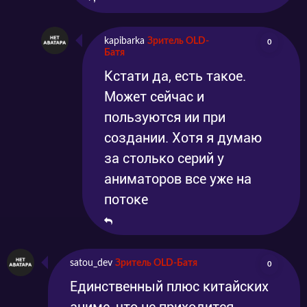
kapibarka
Зритель OLD-
0
Батя
Кстати да, есть такое.
Может сейчас и
пользуются ии при
создании. Хотя я думаю
за столько серий у
аниматоров все уже на
потоке
satou_dev
Зритель OLD-Батя
0
Единственный плюс китайских
аниме, что не приходится