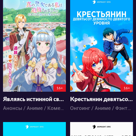
164
24811
1
0
26
18
148:7:10:8
5:20:41:8
16+
16+
Являясь истинной святой девой, я была изгнана, поэтому этой стране уже конец
Крестьянин девятьсот девяносто девятого уровня
Анонсы / Аниме / Комедия / Романтика / Фэнтези
Онгоинг / Аниме / Фэнтези