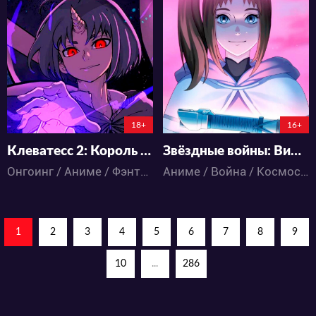
15610
11339
33
30
16
1
5:15:38:8
18+
16+
Клеватесс 2: Король демонических зверей и легенда о ложном герое
Звёздные войны: Видения представляют — Девятый джедай
Онгоинг / Аниме / Фэнтези / Экшен
Аниме / Война / Космос / Приключения / Фантастика / Экшен
1
2
3
4
5
6
7
8
9
10
...
286