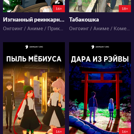
6:20:41:8
6:20:41:8
16+
18+
Изгнанный реинкарнированный тяжёлый рыцарь не имеет себе равных в знаниях игры
Табакошка
Онгоинг / Аниме / Приключения / Фэнтези / Экшен
Онгоинг / Аниме / Комедия
4110
15683
21
8
25
8
6:18:42:8
6:20:12:8
16+
16+