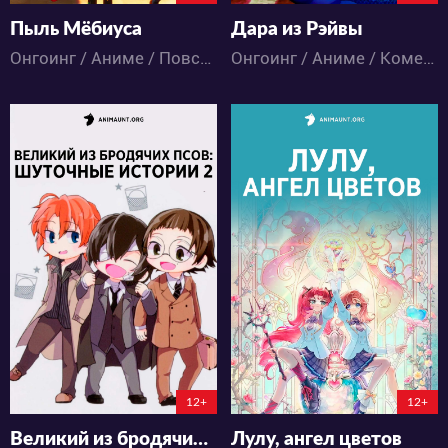
Пыль Мёбиуса
Дара из Рэйвы
Онгоинг / Аниме / Повседневность / Школа
Онгоинг / Аниме / Комедия
10040
6033
33
19
40
17
6:16:42:8
1:20:41:8
12+
12+
Великий из бродячих псов: Шуточные истории 2
Лулу, ангел цветов