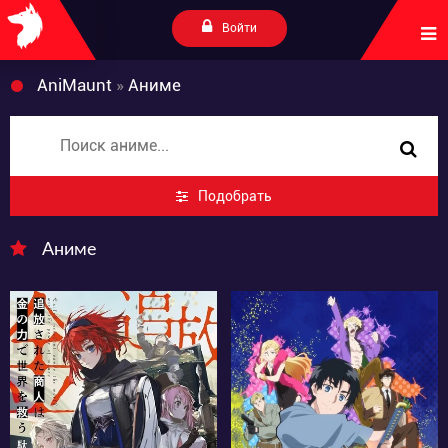
Войти
AniMaunt
»
Аниме
Подобрать
Аниме
32
19