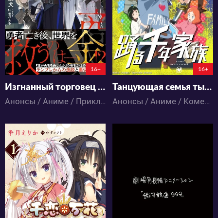
0
0
0
0
86:5:55:8
150:3:50:8
16+
16+
Изгнанный торговец спасает мир с помощью силы денег
Танцующая семья тысячелетия
Анонсы / Аниме / Приключения / Фэнтези
Анонсы / Аниме / Комедия / Экшен
25
24
0
0
0
0