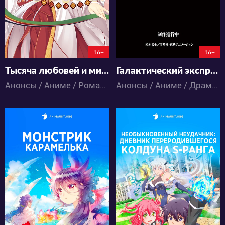
149:3:37:8
151:3:5:8
16+
16+
Тысяча любовей и мириады цветов
Галактический экспресс 999
Анонсы / Аниме / Романтика
Анонсы / Аниме / Драма / Космос / Приключения / Сёнэн / Фантастика
14479
16698
49
21
41
22