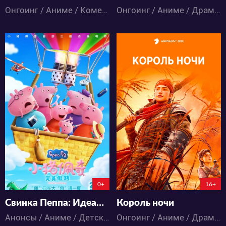
Онгоинг / Аниме / Комедия
Онгоинг / Аниме / Драма / Приключения
73
10259
1
0
40
19
17:14:33:8
6:20:9:8
0+
16+
Свинка Пеппа: Идеальные каникулы
Король ночи
Анонсы / Аниме / Детское / Приключения
Онгоинг / Аниме / Драма / Фэнтези / Экшен