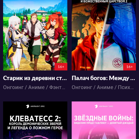
17932
9871
27
19
30
18
5:19:12:8
0:0:0
16+
16+
Старик из деревни становится Святым мечом 2
Палач богов: Между смертным и божественным царством 2
Онгоинг / Аниме / Фэнтези / Экшен
Онгоинг / Аниме / Психология / Триллер / Фэнтези / Экшен