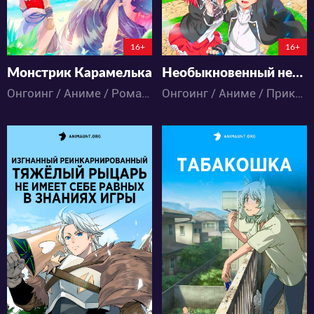
6:20:41:8
6:20:0:8
16+
16+
Монстрик Карамелька
Необыкновенный неудачник: Дневник переродившегося колдуна S-ранга
Онгоинг / Аниме / Романтика / Школа
Онгоинг / Аниме / Приключения / Фэнтези / Экшен
24780
36814
61
34
54
68