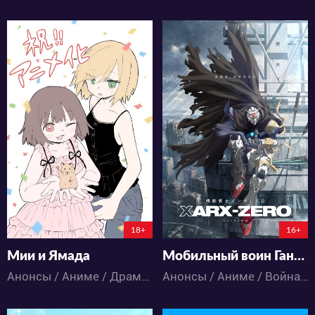
86
262
0
0
0
0
149:10:38:8
148:7:21:8
18+
16+
Мии и Ямада
Мобильный воин Гандам: RG XARX-ZERO
Анонсы / Аниме / Драма / Триллер
Анонсы / Аниме / Война / Драма / Космос / Меха / Фантастика