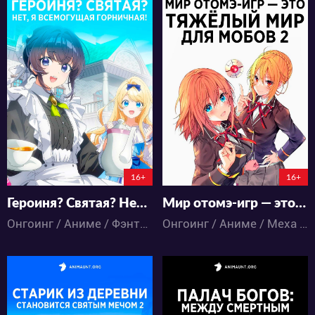
28800
27078
48
25
22
13
5:20:20:8
5:3:23:8
16+
16+
Героиня? Святая? Нет, я всемогущая горничная!
Мир отомэ-игр — это тяжёлый мир для мобов 2
Онгоинг / Аниме / Фэнтези
Онгоинг / Аниме / Меха / Фэнтези / Школа / Экшен