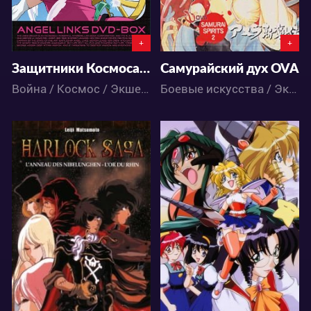
+
+
Защитники Космоса: Анджел Линкс
Самурайский дух OVA
Война / Космос / Экшен / Драма / Комедия / Приключения / Романтика / Сёнэн / Фантастика / Аниме
Боевые искусства / Экшен / Фэнтези / Аниме
4656
3873
2
1
1
0