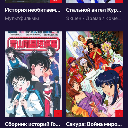
История необитаемого острова - XX
Стальной ангел Куруми [ТВ-1]
Мультфильмы
Экшен / Драма / Комедия / Меха / Приключения / Романтика / Сёнэн / Фантастика / Аниме
4519
4609
1
2
0
2
+
+
Сборник историй Госё Аоямы
Сакура: Война миров 2