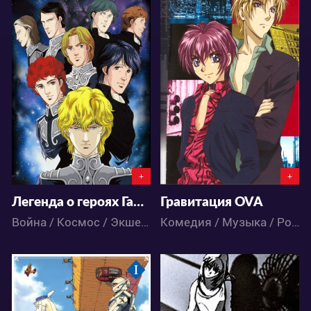
6137
6191
0
0
1
10
+
+
Легенда о героях Галактики OVA-3
Гравитация OVA
Война / Космос / Экшен / Драма / Фантастика / Аниме
Комедия / Музыка / Романтика / Сёдзё / Аниме