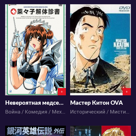
7233
3620
0
5
0
0
+
+
Невероятная медсестра Нанако
Мастер Китон OVA
Война / Комедия / Меха / Фантастика / Аниме
Исторический / Мистика / Драма / Повседневность / Приключения / Сёнэн / Аниме