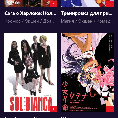
+
+
Сага о Харлоке: Кольцо Нибелунга
Тренировка для принцессы
Космос / Экшен / Драма / Приключения / Фантастика / Аниме
Магия / Экшен / Комедия / Меха / Фантастика / Аниме
6880
6352
1
1
1
4
+
+