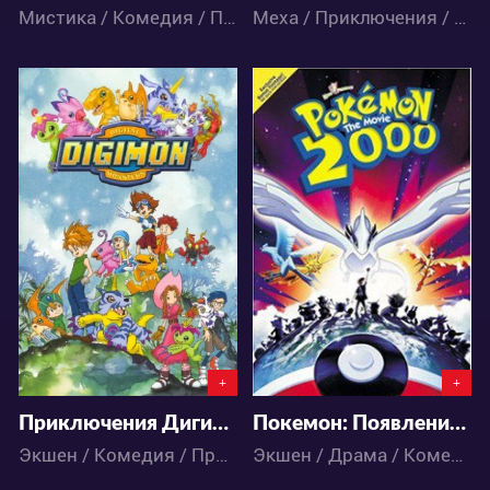
Мистика / Комедия / Приключения / Сёнэн / Аниме
Меха / Приключения / Сёнэн / Фантастика / Аниме
12259
40724
2
9
0
1
+
+
Приключения Дигимонов
Покемон: Появление призрачного покемона Лугии
Экшен / Комедия / Приключения / Фэнтези / Аниме
Экшен / Драма / Комедия / Приключения / Фэнтези / Аниме