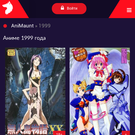
Войти
AniMaunt
» 1999
Аниме 1999 года
5412
5734
0
1
2
18+
+