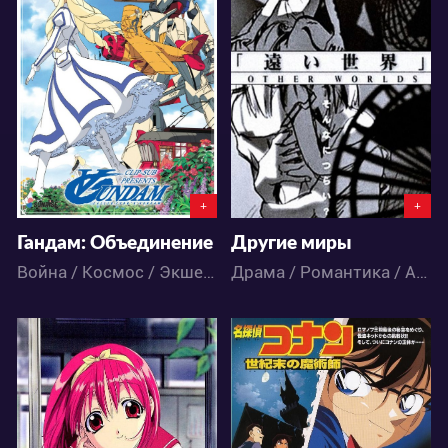
35489
3853
1
2
0
1
+
+
Гандам: Объединение
Другие миры
Война / Космос / Экшен / Драма / Меха / Приключения / Романтика / Фантастика / Аниме
Драма / Романтика / Аниме
4508
5598