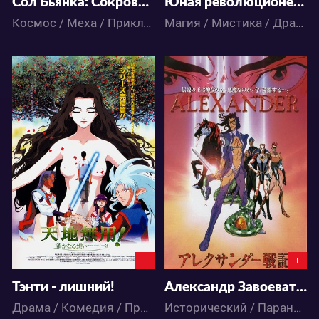
Сол Бьянка: Сокровища погибших планет
Юная революционерка Утэна: Конец Света юности
Космос / Меха / Приключения / Сёнэн / Фантастика / Аниме
Магия / Мистика / Драма / Романтика / Сёдзё / Фэнтези / Школа / Аниме
4481
5135
1
0
1
0
+
+
Тэнти - лишний!
Александр Завоеватель
Драма / Комедия / Приключения / Романтика / Сёнэн / Фантастика / Аниме
Исторический / Паранормальное / Экшен / Приключения / Фантастика / Фэнтези / Аниме