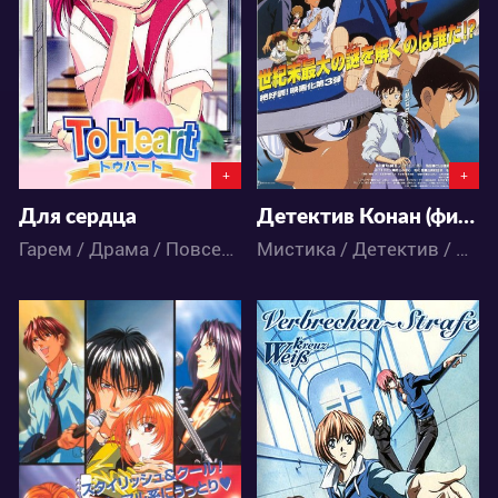
0
0
0
0
+
+
Для сердца
Детектив Конан (фильм 3)
Гарем / Драма / Повседневность / Романтика / Школа / Аниме
Мистика / Детектив / Комедия / Приключения / Сёнэн / Аниме
4249
3530