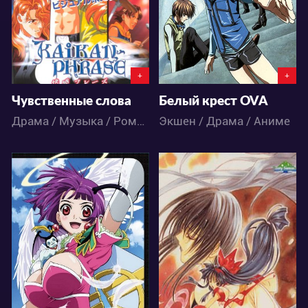
1
3
0
0
+
+
Чувственные слова
Белый крест OVA
Драма / Музыка / Романтика / Сёдзё / Аниме
Экшен / Драма / Аниме
4590
4471
2
0
1
1