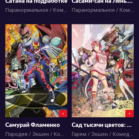
Сатана на подработке
Сасами-сан на Лень.com
Паранормальное / Комедия / Романтика / Фэнтези / Аниме
Паранормальное / Комедия / Романтика / Аниме
3771
7484
0
3
1
7
+
+
Самурай Фламенко
Сад тысячи цветов: Невесты-самураи
Пародия / Экшен / Комедия / Аниме
Гарем / Экшен / Комедия / Школа / Этти / Аниме