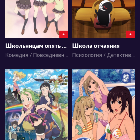
1
3
7
8
+
+
Школьницам опять нечего делать
Школа отчаяния
Комедия / Повседневность / Сёнэн / Школа / Аниме
Психология / Детектив / Ужасы / Школа / Аниме
4020
4697
2
3
0
0