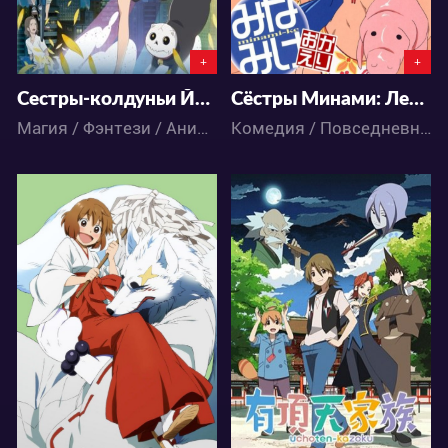
+
+
Сестры-колдуньи Йо-йо и Нэнэ
Сёстры Минами: Летние каникулы
Магия / Фэнтези / Аниме
Комедия / Повседневность / Аниме
3994
4422
3
2
1
2