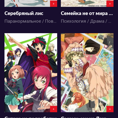
+
+
Серебряный лис
Семейка не от мира сего
Паранормальное / Повседневность / Аниме
Психология / Драма / Комедия / Повседневность / Аниме
6386
4572
3
9
0
0
+
+