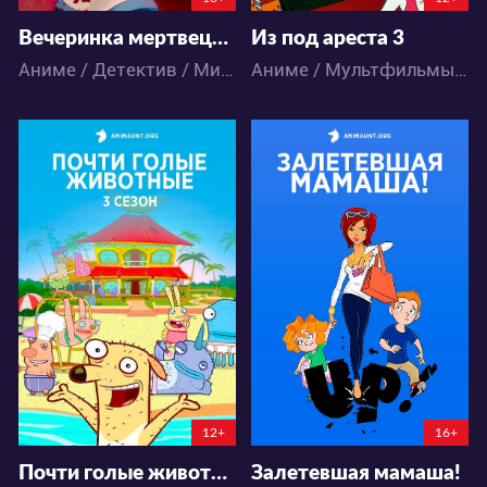
Вечеринка мертвецов: Замученные души
Из под ареста 3
Аниме / Детектив / Мистика / Паранормальное / Ужасы
Аниме / Мультфильмы / Повседневность / Школа
12547
8861
2
1
1
9
12+
16+
Почти голые животные 3 сезон
Залетевшая мамаша!