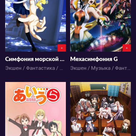
0
9
0
2
+
+
Симфония морской стали
Мехасимфония G
Экшен / Фантастика / Аниме
Экшен / Музыка / Фантастика / Аниме
4966
6118