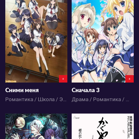
13132
4740
0
10
1
4
+
+
Сними меня
Сначала 3
Романтика / Школа / Этти / Аниме
Драма / Романтика / Школа / Этти / Аниме