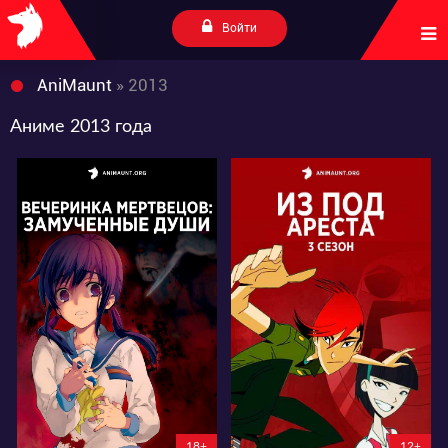
Войти
AniMaunt
» 2013
Аниме 2013 года
16941
15796
14
43
5
8
18+
12+