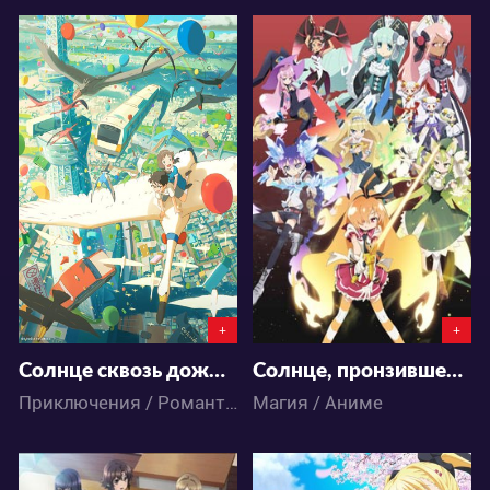
3617
4488
5
2
0
1
+
+
Солнце сквозь дождик
Солнце, пронзившее иллюзию
Приключения / Романтика / Фэнтези / Аниме
Магия / Аниме