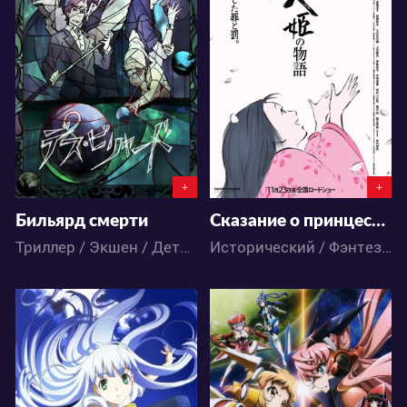
3827
8658
4
3
0
1
+
+
Бильярд смерти
Сказание о принцессе Кагуя
Триллер / Экшен / Детектив / Драма / Фантастика / Аниме
Исторический / Фэнтези / Аниме
4331
3553