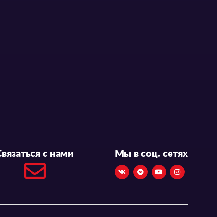
Новый трейлер полнометражного фильма «Kidou Senshi Gundam SEED Freedom»
Первый тизер фильма «Как поживаете?»
Связаться с нами
Мы в соц. сетях