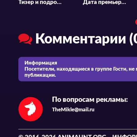
Тизер и подробности аниме-фильма «Make a Girl»
Дата премьеры и трейлер аниме-фильма «Boku no Hero Academia: The Movie»
Комментарии (
Информация
Посетители, находящиеся в группе
Гости
, не
публикации.
По вопросам рекламы:
TheMikle@mail.ru