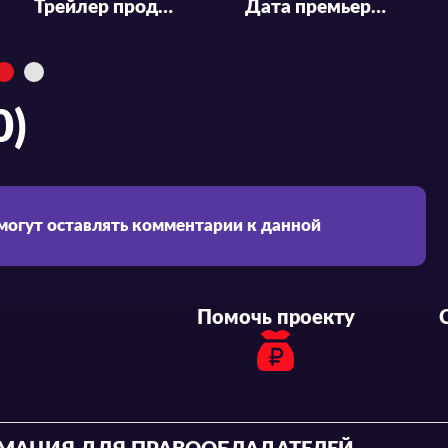
Трейлер продолжения аниме «Great Pretender»
Дата премьеры и трейлер аниме-фильма «Oomuro-ke»
0)
 могут оставлять комментарии к данной
Помочь проекту