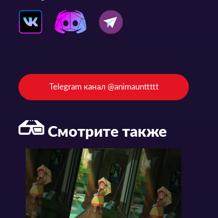
Telegram канал @animaunttttt
Смотрите также