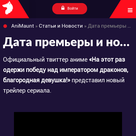
Войти
AniMaunt
»
Статьи и Новости
» Дата премьеры и новый трейлер аниме «Yarinaoshi Reijou wa Ryuutei Heika wo Kouryakuchuu»
Дата премьеры и новый трейлер аниме «Yarinaoshi Reijou wa Ryuutei Heika wo Kouryakuchuu»
Официальный твиттер аниме
«На этот раз
одержи победу над императором драконов,
благородная девушка!»
представил новый
трейлер сериала.