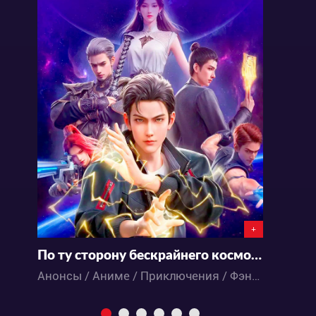
+
По ту сторону бескрайнего космоса
М
Анонсы / Аниме / Приключения / Фэнтези