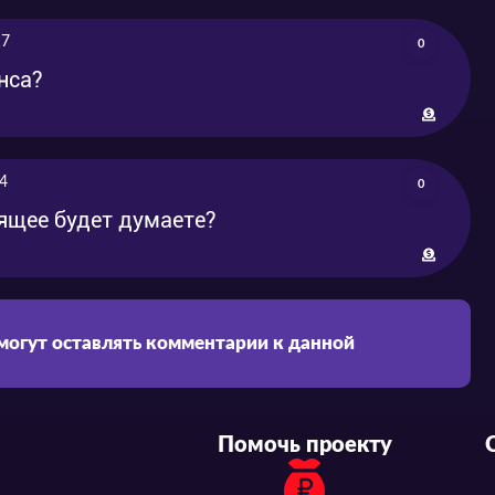
17
0
нса?
4
0
оящее будет думаете?
 могут оставлять комментарии к данной
Помочь проекту