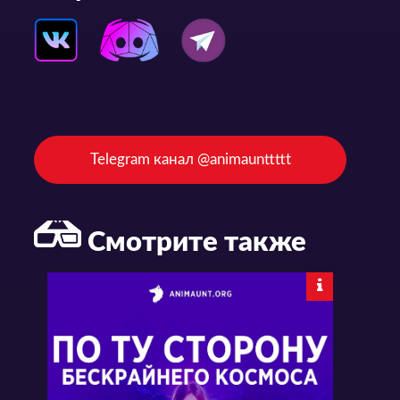
Telegram канал @animaunttttt
Смотрите также