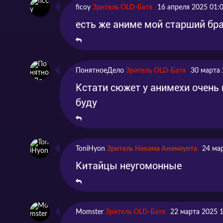
ficoy
Зритель OLD-Батя
16 апреля 2025 01:
есть же аниме мой старший бра
ПонятноеДело
Зритель OLD-Батя
30 марта 
Кстати сюжет у анимехи очень 
буду
ToniHyon
Зритель Накама Анимаунта
24 ма
Китайцы неугомонные
Momster
Зритель OLD-Батя
22 марта 2025 