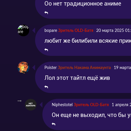
Оо нет традиционное аниме
bopare
Зритель OLD-Батя
20 марта 2025 01
любит же билибили всякие прик
Poister
Зритель Накама Анимаунта
19 марта
Лол этот тайтл ещё жив
Niphestotel
Зритель OLD-Батя
1 апреля 
Он еще не выходил, что бы 