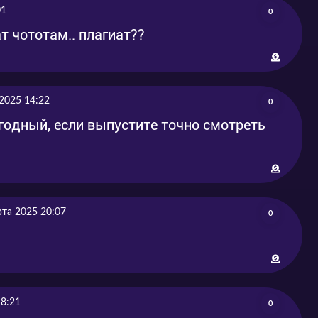
01
0
т чототам.. плагиат??
2025 14:22
0
годный, если выпустите точно смотреть
рта 2025 20:07
0
18:21
0