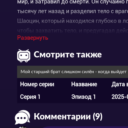
мир, и затравил до смерти. Он случайно 
тысячу лет назад и разделил тело с вра
Шаоцин, который находился глубоко в ло
чтобы захватить тело, и предугадал дей
Развернуть
сокровища.
Смотрите также
Мой старший брат слишком силён - когда выйдет
Номер серии
Название
Дата 
Серия 1
Эпизод 1
2025-
Комментарии (9)