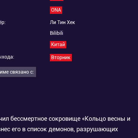
ONA
ёр:
Ли Тин Хек
Bilibili
Китай
ыхода:
Вторник
име связано с:
учил бессмертное сокровище «Кольцо весны и
внес его в список демонов, разрушающих