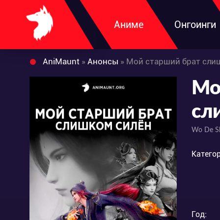
Аниме
Онгоинги
AniMaunt
»
Анонсы
» Мой старший брат сли
Мо
сл
Wo De Sh
Категор
Год: