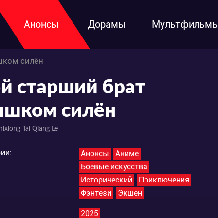
Анонсы
Дорамы
Мультфильм
шком силён
й старший брат
ишком силён
ixiong Tai Qiang Le
ии:
Анонсы
Аниме
Боевые искусства
Исторический
Приключения
Фэнтези
Экшен
2025