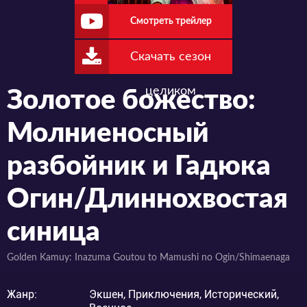
Смотреть трейлер
Скачать сезон
целиком
Золотое божество:
Молниеносный
разбойник и Гадюка
Огин/Длиннохвостая
синица
Golden Kamuy: Inazuma Goutou to Mamushi no Ogin/Shimaenaga
Жанр:
Экшен, Приключения, Исторический,