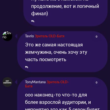
продолжение, вот и логичный
финал)
Tavrio
Зритель OLD-Батя
0
Это же самая настоящая
жемчужина, очень хочу эту
часть посмотреть
TonyMantana
Зритель OLD-
0
Батя
ооо наконец-то что-то для
более взрослой аудитории, и
непонятно это как 5 сезон будет