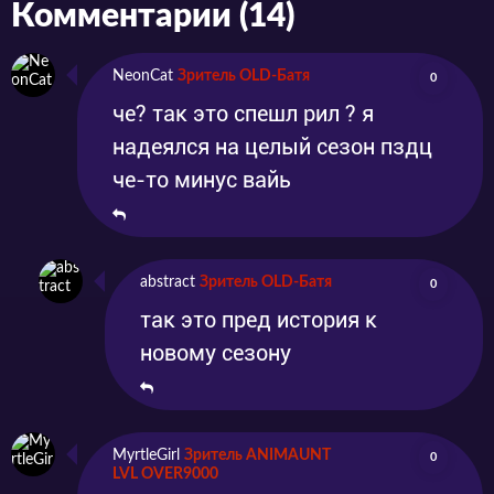
Комментарии (14)
NeonCat
Зритель OLD-Батя
0
че? так это спешл рил ? я
надеялся на целый сезон пздц
че-то минус вайь
abstract
Зритель OLD-Батя
0
так это пред история к
новому сезону
MyrtleGirl
Зритель ANIMAUNT
0
LVL OVER9000