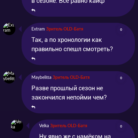
в сезоне. Все равно кайф
Extram
Зритель OLD-Батя
0
Так, а по хронологии как
правильно спешл смотреть?
Maybelitta
Зритель OLD-Батя
0
Разве прошлый сезон не
закончился непойми чем?
Velka
Зритель OLD-Батя
0
Ну явно же с намёком на