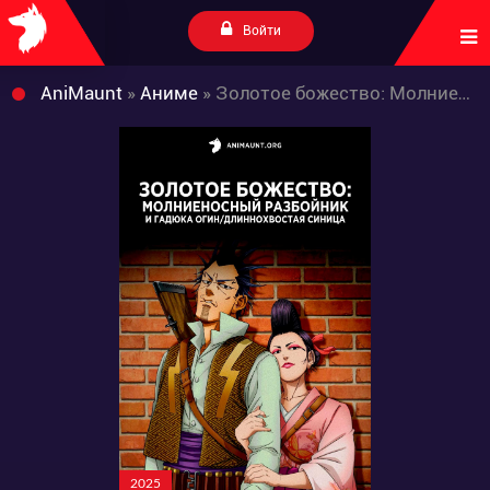
Войти
AniMaunt
»
Аниме
» Золотое божество: Молниеносный разбойник и Гадюка Огин/Длиннохвостая синица
2025