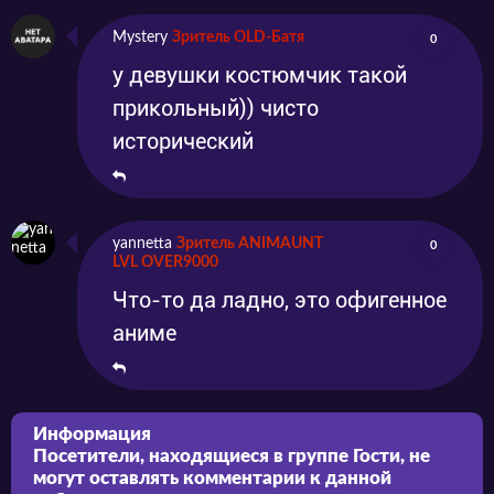
Mystery
Зритель OLD-Батя
0
у девушки костюмчик такой
прикольный)) чисто
исторический
yannetta
Зритель ANIMAUNT
0
LVL OVER9000
Что-то да ладно, это офигенное
аниме
Информация
Посетители, находящиеся в группе
Гости
, не
могут оставлять комментарии к данной