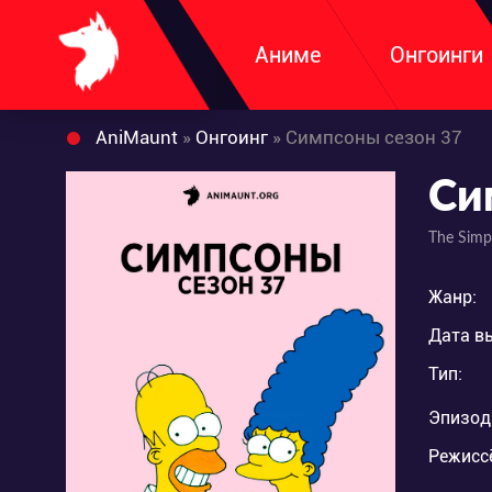
Аниме
Онгоинги
AniMaunt
»
Онгоинг
» Симпсоны сезон 37
Си
The Simp
Жанр:
Дата в
Тип:
Эпизод
Режисс