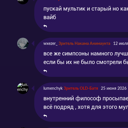
пускай мультик и старый но ка
вайб
wxezer_
Зритель Накама Анимаунта
12 июля
все же симпсоны намного лучш
если бы их не было смотрели б
lumenchyk
Зритель OLD-Батя
25 июня 2026 
внутренний философ просыпае
всё подряд , хотя для этого му