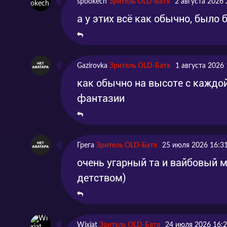
spookech
Зритель OLD-Батя
2 августа 2026 
а у этих всё как обычно, было 
Gazirovka
Зритель OLD-Батя
1 августа 2026 
как обычно на высоте с каждо
фантазии
Грега
Зритель OLD-Батя
25 июля 2026 16:3
очень угарный та и вайбовый 
детством)
Wixiat
Зритель OLD-Батя
24 июля 2026 16: