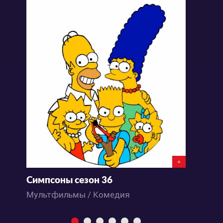
+
Симпсоны сезон 36
С
Мультфильмы / Комедия
М