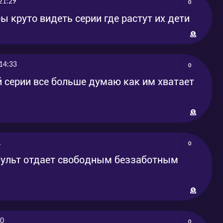
21:29
0
бы круто видеть серии где растут их дети
14:33
0
й серии все больше думаю как им хватает
1
0
мульт отдает свободным беззаботным
20
0