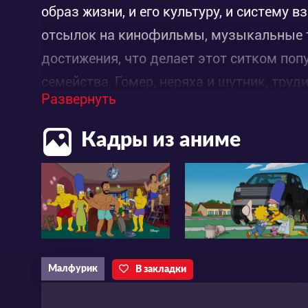
образ жизни, и его культуру, и систему
отсылок на кинофильмы, музыкальные т
достижения, что делает этот ситком поп
семейства, Гомер, неряха и шутник, труди
Развернуть
атомных станций. Его супруга Мардж, т
своеобразным маяком здравомыслия нел
Кадры из аниме
попадают домочадцы. Их сын Барт – обр
Дочка Лиза склонна к философским р
доставляет родителям пока совсем не мн
возраста.
Малфурик
В закладки