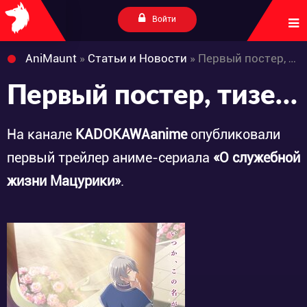
Войти
AniMaunt
»
Статьи и Новости
» Первый постер, тизер и месяц премьеры «Matsurika Kanriden»
Первый постер, тизер и месяц премьеры «Matsurika Kanriden»
На канале
KADOKAWAanime
опубликовали
первый трейлер аниме-сериала
«О служебной
жизни Мацурики»
.