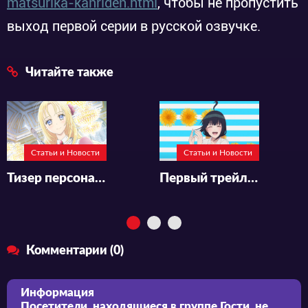
matsurika-kanriden.html
, чтобы не пропустить
выход первой серии в русской озвучке.
Читайте также
Статьи и Новости
Статьи и Новости
Тизер персонажа аниме-адаптации манхвы «Gekai Elise»
Первый трейлер аниме «Pon no Michi»
Комментарии (0)
Информация
Посетители, находящиеся в группе
Гости
, не