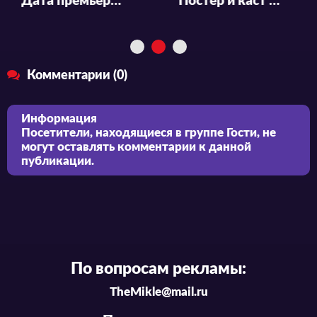
Дата премьеры, новый трейлер и постер аниме «Majo to Yajuu»
Постер и каст аниме «Trillion Game»
Комментарии (0)
Информация
Посетители, находящиеся в группе
Гости
, не
могут оставлять комментарии к данной
публикации.
По вопросам рекламы:
TheMikle@mail.ru