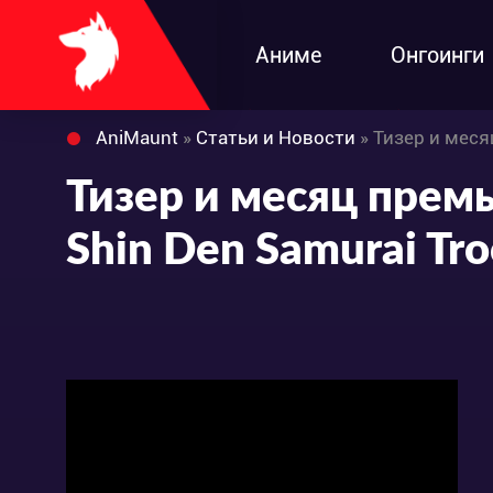
Аниме
Онгоинги
AniMaunt
»
Статьи и Новости
» Тизер и месяц
Тизер и месяц премь
Shin Den Samurai Tr