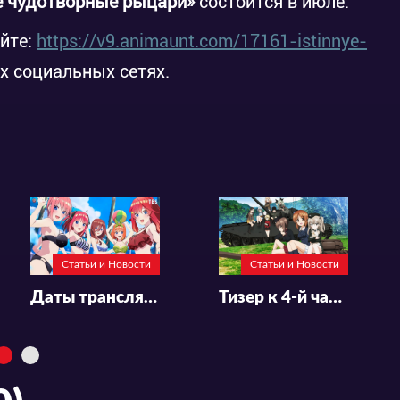
 чудотворные рыцари»
состоится в июле.
айте:
https://v9.animaunt.com/17161-istinnye-
х социальных сетях.
Статьи и Новости
Статьи и Новости
Даты трансляций спешла «5-toubun no Hanayome∽» по ТВ
Тизер к 4-й части финала «Girls und Panzer»