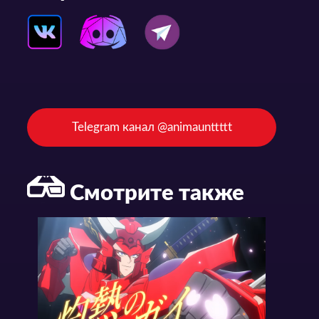
Telegram канал @animaunttttt
Смотрите также
Статьи и Новости
Статьи и Новости
Трейлер второй части аниме-фильма «Collar x Malice Movie: Deep Cover»
Новый тизер аниме-фильма «Collar x Malice Movie: Deep Cover»