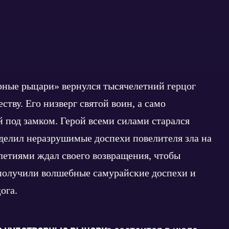
рные рыцари» вернулся тысячелетний герцог
тву. Его низверг святой воин, а само
 под замком. Герой всеми силами старался
зделил неразрушимые доспехи повелителя зла на
олетиями ждал своего возвращения, чтобы
 получили волшебные самурайские доспехи и
ога.