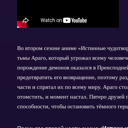
Во втором сезоне аниме «Истинные чудотво
тьмы Араго, который угрожал всему человечес
порождение демонов оказался в Преисподней
предотвратить его возвращение, поэтому ра
части и спрятал их по всему миру. Араго ст
отомстить, и момент настал. Пятеро друзей
способности, чтобы остановить тёмного герц