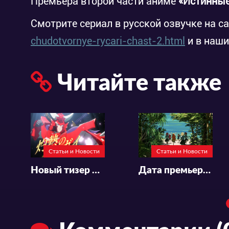
Премьера второй части аниме
«Истинные
Смотрите сериал в русской озвучке на с
chudotvornye-rycari-chast-2.html
и в наши
Читайте также
Статьи и Новости
Статьи и Новости
Новый тизер и актёрский состав аниме «Yoroi Shin Den Samurai Troopers»
Дата премьеры и тизер 1-ой части фильма «Love Live! Nijigasaki Gakuen School Idol Doukoukai Movie»