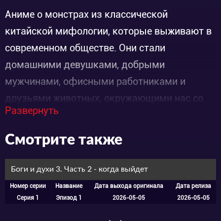
Аниме о монстрах из классической
китайской мифологии, которые выживают в
современном обществе. Они стали
домашними девушками, добрыми
мужчинами, офисными работниками и
друзьями животных, окружающими нас со
Развернуть
сказочными чертами. Они рассказывают
забавные и гротескные истории о счастье и
Смотрите также
дружбе.
Боги и духи 3. Часть 2 - когда выйдет
Номер серии
Название
Дата выхода оригинала
Дата релиза
Серия 1
Эпизод 1
2026-05-05
2026-05-05