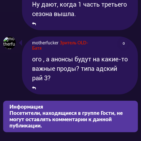
Ну дают, когда 1 часть третьего
сезона вышла.
motherfucker
Зритель OLD-
0
Батя
ого , а анонсы будут на какие-то
важные проды? типа адский
рай 3?
Информация
Посетители, находящиеся в группе
Гости
, не
могут оставлять комментарии к данной
публикации.