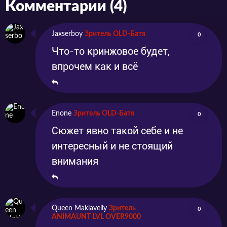
Комментарии (4)
Jaxserboy
Зритель OLD-Батя
0
Что-то кринжовое будет,
впрочем как и всё
Enone
Зритель OLD-Батя
0
Сюжет явно такой себе и не
интересный и не стоящий
внимания
Queen Makiavelly
Зритель
0
ANIMAUNT LVL OVER9000