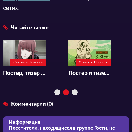
сетях.
Читайте также
Статьи и Новости
Статьи и Новости
Постер, тизер и месяц премьеры сериала «Super no Ura de Yani Suu Futari»
Постер и тизер аниме-сериала «Tenmaku no Jaadugar»
Комментарии (0)
Информация
Посетители, находящиеся в группе
Гости
, не