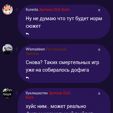
Kurenta
Зритель OLD-Батя
0
Ну не думаю что тут будет норм
сюжет
Wismadewn
Постоянный
0
Зритель
Снова? Таких смертельных игр
уже на собиралось дофига
бухлишкотян
Зритель OLD-
0
Батя
хуйс ним.. может реально