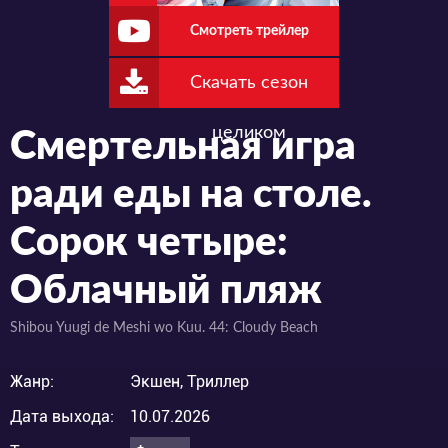
Смотреть трейлер
Скачать сезон
целиком
Смертельная игра
ради еды на столе.
Сорок четыре:
Облачный пляж
Shibou Yuugi de Meshi wo Kuu. 44: Cloudy Beach
Жанр:
Экшен, Триллер
Дата выхода:
10.07.2026