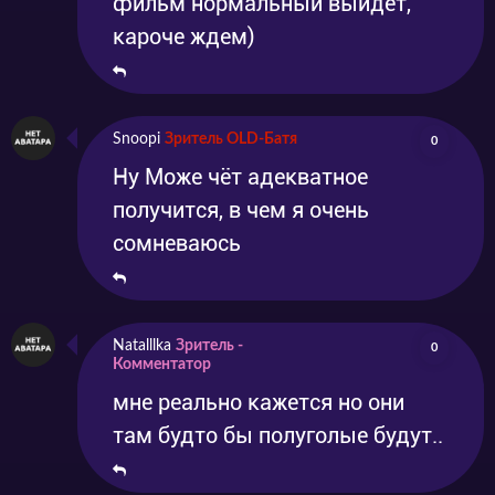
фильм нормальный выйдет,
кароче ждем)
Snoopi
Зритель OLD-Батя
0
Ну Може чёт адекватное
получится, в чем я очень
сомневаюсь
Natalllka
Зритель -
0
Комментатор
мне реально кажется но они
там будто бы полуголые будут..