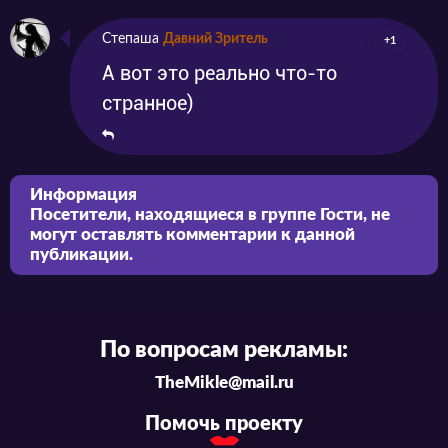
Степаша
Давний Зритель
+1
А вот это реально что-то
странное)
Информация
Посетители, находящиеся в группе
Гости
, не
могут оставлять комментарии к данной
публикации.
По вопросам рекламы:
TheMikle@mail.ru
Помочь проекту