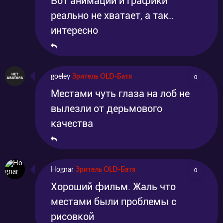
Вот анимации и графики
реально не хватает, а так..
интересно
goeley
Зритель OLD-Батя
0
Местами чуть глаза на лоб не
вылезли от дерьмового
качества
Hognar
Зритель OLD-Батя
0
Хороший фильм. Жаль что
местами были проблемы с
рисовкой