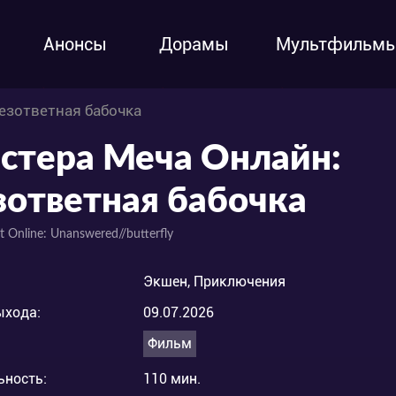
Анонсы
Дорамы
Мультфильм
езответная бабочка
стера Меча Онлайн:
зответная бабочка
t Online: Unanswered//butterfly
Экшен, Приключения
ыхода:
09.07.2026
Фильм
ьность:
110 мин.