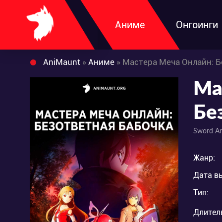
Аниме
Онгоинги
AniMaunt
»
Аниме
» Мастера Меча Онлайн: Б
Ма
Бе
Sword Ar
Жанр:
Дата в
Тип:
Длител