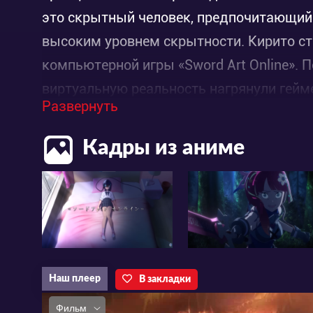
это скрытный человек, предпочитающий 
высоким уровнем скрытности. Кирито ст
компьютерной игры «Sword Art Online». П
виртуальную реальность нагрянули гейме
Развернуть
момент всем стало ясно, что просто так 
Кирито, который не растерялся и быстро 
Кадры из аниме
преимущество по прокачиванию навыков 
В итоге Кирито пришлось принимать учас
финала. Однако ситуация обостряется тем
расставание с жизнью означает смерть в
Наш плеер
В закладки