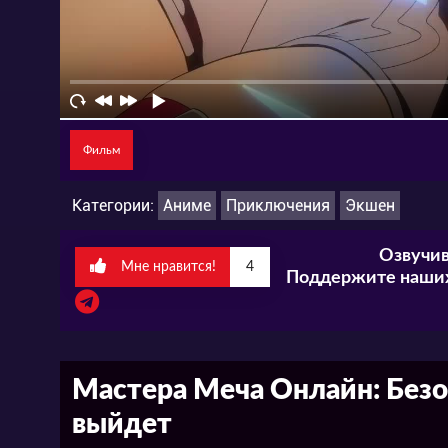
Фильм
Категории:
Аниме
Приключения
Экшен
Озвучив
Мне нравится!
4
Поддержите наших
Мастера Меча Онлайн: Безот
выйдет