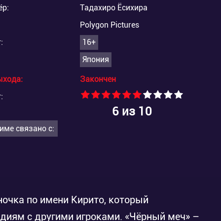
ёр:
Тадахиро Ёсихира
Polygon Pictures
:
16+
Япония
ыхода:
Закончен
:
6
из 10
име связано с:
очка по имени Кирито, который
ьдиям с другими игроками. «Чёрный меч» –