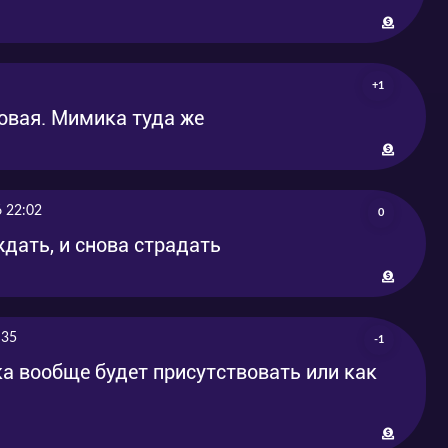
+1
вая. Мимика туда же
 22:02
0
ждать, и снова страдать
:35
-1
а вообще будет присутствовать или как