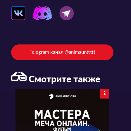
Telegram канал @animaunttttt
Смотрите также