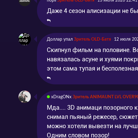
nopil
Зритель OLD-Батя
13 июля 2026 22:41
Даже 4 сезон алисизации не бы
Доллар упал
Зритель OLD-Батя
12 июля 20
Скипнул фильм на половине. Вс
навязалась асуне и хуями покр
этом сама тупая и бесполезная
xDragONx
Зритель ANIMAUNT LVL OVER9
Мда.... 3D анимаци позорного 
снимал пьяный режесер, сюжет
можно хотели вывезти на лучшем
Одним словом позор!