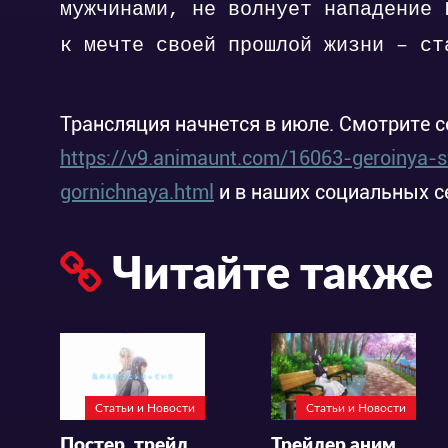
мужчинами, не волнует нападение 
к мечте своей прошлой жизни – ст
Трансляция начнется в июле. Смотрите с
https://v9.animaunt.com/16063-geroinya-
gornichnaya.html
и в наших социальных с
Читайте также
Статьи и Новости
Статьи и Новости
Постер, трейлер и месяц премьеры «Mujikaku Seijo wa Kyou mo Muishiki ni Chikara wo Tare Nagasu»
Трейлер аниме-сериала «Maid-san wa Taberu dake»