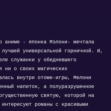
о аниме - японка Мэлони- мечтала
 лучшей универсальной горничной. И,
еле служанки у обедневшего
я ни о своих магических
алась внутри отоме-игры, Мелони
енный напиток, а полуразрушенное
огущественную святую, которой на
 интересуют романы с красивыми