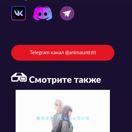
Telegram канал @animaunttttt
Смотрите также
Статьи и Новости
Статьи и Новости
Трейлер и подробности по аниме-сериалу «Shinigami Bocchan to Kuro Maid 2nd Season»
Новый трейлер и дата премьеры аниме «Shiro Seijo to Kuro Bokushi»