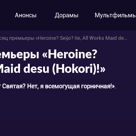
Анонсы
Дорамы
Мультфильм
премьеры «Heroine? Seijo? Iie, All Works Maid desu (Hokori)!»
емьеры «Heroine?
Maid desu (Hokori)!»
 Святая? Нет, я всемогущая горничная!»
.