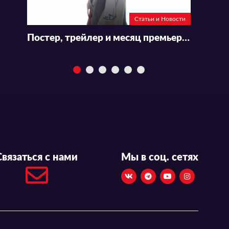
Статьи и Новости
Постер, трейлер и месяц премьеры «Mujikaku Seijo wa Kyou mo Muishiki ni Chikara wo Tare Nagasu»
Связаться с нами
Мы в соц. сетях