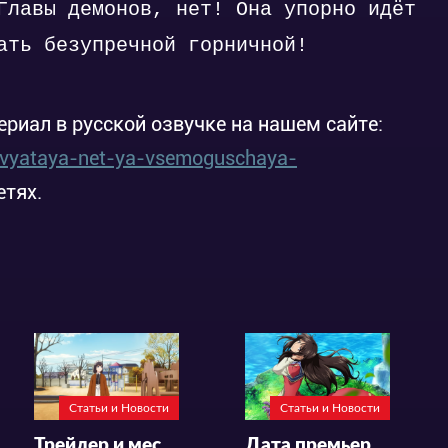
Главы демонов, нет! Она упорно идёт
ать безупречной горничной!
ериал в русской озвучке на нашем сайте:
svyataya-net-ya-vsemoguschaya-
етях.
Статьи и Новости
Статьи и Новости
Трейлер и месяц премьеры аниме-сериала «Maid-san wa Taberu dake»
Дата премьеры и трейлер аниме «Seijo no Maryoku wa Bannou desu 2nd Season»