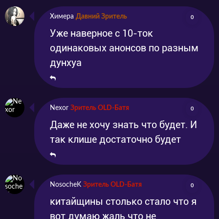
Химера
Давний Зритель
0
Уже наверное с 10-ток
одинаковых анонсов по разным
дунхуа
Nexor
Зритель OLD-Батя
0
Даже не хочу знать что будет. И
так клише достаточно будет
NosocheK
Зритель OLD-Батя
0
китайщины столько стало что я
вот думаю жаль что не