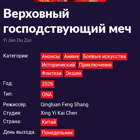
Верховный
господствующий меч
Yi Jian Du Zun
Категории:
Анонсы
Аниме
Боевые искусства
Исторический
Приключения
Фэнтези
Экшен
Год:
2026
Тип:
ONA
Режиссёр:
Qingluan Feng Shang
Студия:
Xing Yi Kai Chen
Страна:
Китай
День выхода:
Понедельник