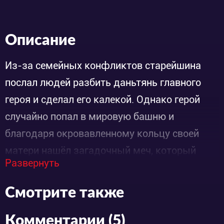
Описание
Из-за семейных конфликтов старейшина
послал людей разбить даньтянь главного
героя и сделал его калекой. Однако герой
случайно попал в мировую башню и
благодаря окровавленному кольцу своей
матери нашёл загадочный меч, который
Развернуть
раньше никто не практиковал. Он покинул
семью и поставил перед собой цель: стать
Смотрите также
сильным, чтобы защитить сестру и вернуть
всё, что потерял.
Комментарии (5)