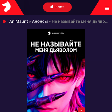
Войти
AniMaunt
»
Анонсы
» Не называйте меня дьяволом
+