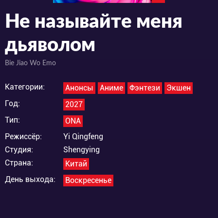
Не называйте меня
дьяволом
Bie Jiao Wo Emo
Категории:
Анонсы
Аниме
Фэнтези
Экшен
Год:
2027
Тип:
ONA
Режиссёр:
Yi Qingfeng
Студия:
Shengying
Страна:
Китай
День выхода:
Воскресенье