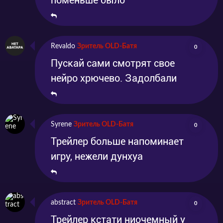
поменьше было
Revaldo
Зритель OLD-Батя
0
Пускай сами смотрят свое
нейро хрючево. Задолбали
Syrene
Зритель OLD-Батя
0
Трейлер больше напоминает
игру, нежели дунхуа
abstract
Зритель OLD-Батя
0
Трейлер кстати ниочемный у