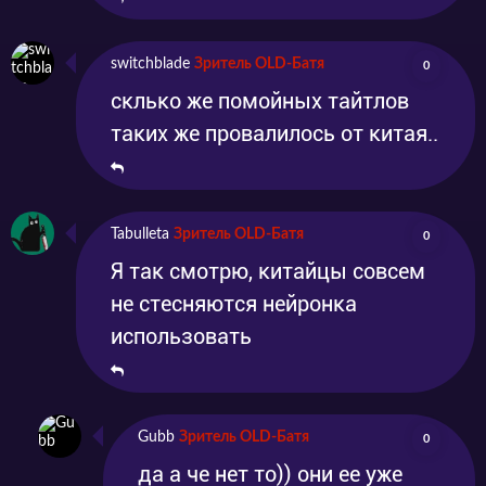
switchblade
Зритель OLD-Батя
0
склько же помойных тайтлов
таких же провалилось от китая..
Tabulleta
Зритель OLD-Батя
0
Я так смотрю, китайцы совсем
не стесняются нейронка
использовать
Gubb
Зритель OLD-Батя
0
да а че нет то)) они ее уже