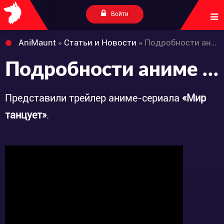
Войти
AniMaunt
»
Статьи и Новости
» Подробности аниме «World Is Dancing»
Подробности аниме «World Is Dancing»
Представили трейлер аниме-сериала
«Мир
танцует»
.