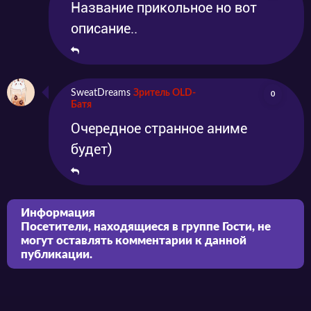
Название прикольное но вот
описание..
SweatDreams
Зритель OLD-
0
Батя
Очередное странное аниме
будет)
Информация
Посетители, находящиеся в группе
Гости
, не
могут оставлять комментарии к данной
публикации.