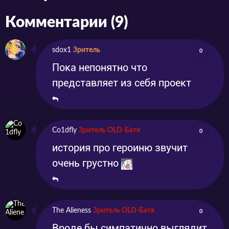
переворачивает её жизнь. В кинозале
героиня встречает увлечённого студента с
Комментарии (9)
кинофакультета, Кая, и это в корне меняет
sdox1
Зритель
0
её жизнь. Умико понимает, что фильмы –
Пока непонятно что
это не просто развлечение, а целые истории.
представляет из себя проект
Она с головой погружается в мир
кинопроизводства.
Co1dfly
Зритель OLD-Батя
0
история про героиню звучит
очень грустно
The Alieness
Зритель OLD-Батя
0
Вроде бы симпатично выглядит