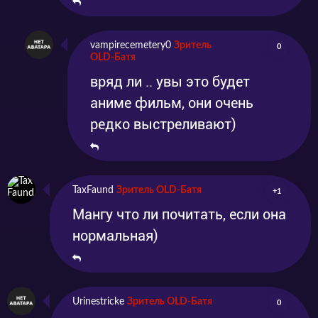
vampirecemetery0
Зритель
0
OLD-Батя
вряд ли .. увы это будет
аниме фильм, они очень
редко выстреливают)
TaxFaund
Зритель OLD-Батя
+1
Мангу что ли почитать, если она
нормальная)
Urinestricke
Зритель OLD-Батя
0