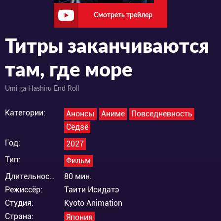
Смотреть трейлер
Титры заканчиваются
там, где море
Umi ga Hashiru End Roll
Категории:
Анонсы
Аниме
Повседневность
Сёдзё
Год:
2027
Тип:
Фильм
Длительность:
80 мин.
Режиссёр:
Таити Исидатэ
Студия:
Kyoto Animation
Страна:
Япония