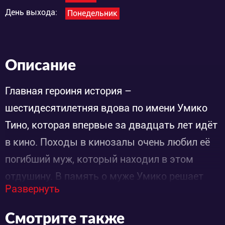
День выхода:
Понедельник
Описание
Главная героиня история –
шестидесятилетняя вдова по имени Умико
Тино, которая впервые за двадцать лет идёт
в кино. Походы в кинозалы очень любил её
погибший муж, который находил в этом
отдушину. В память о муже Умико решает
Развернуть
проникнуться любимым занятием супруга,
однако неожиданное знакомство
Смотрите также