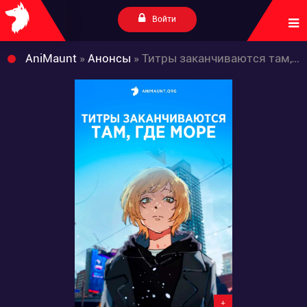
Войти
AniMaunt
»
Анонсы
» Титры заканчиваются там, где море
+