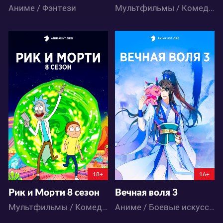
Аниме / Фэнтези
Мультфильмы / Комедия
17287
228049
91
49
137
219
18+
16+
Рик и Морти 8 сезон
Вечная воля 3
Мультфильмы / Комедия / Приключения / Фантастика
Аниме / Боевые искусства / Исторический / Приключения / Фэнтези / Экшен