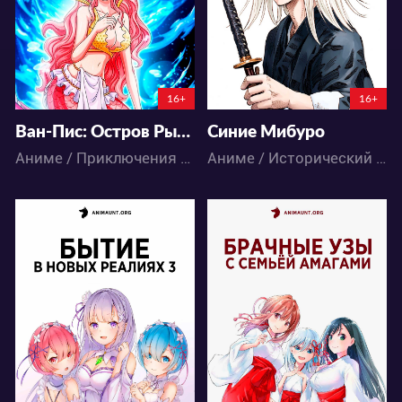
54
67
70
26
16+
16+
Ван-Пис: Остров Рыболюдей
Синие Мибуро
Аниме / Приключения / Сёнэн / Фэнтези / Экшен
Аниме / Исторический / Сёнэн / Экшен
20174
52398
35
16
102
50