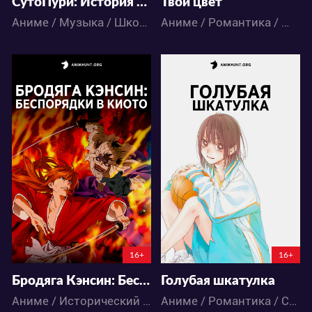
СутоПури: История начала — Школьный фестиваль Strawberry!
Твой цвет
Аниме / Музыка / Школа
Аниме / Романтика / Школа
43928
62937
60
37
94
110
16+
16+
Бродяга Кэнсин: Беспорядки в Киото
Голубая шкатулка
Аниме / Исторический / Сёнэн / Экшен
Аниме / Романтика / Спорт / Школа