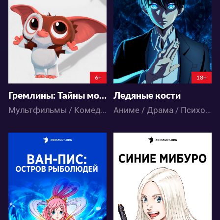
52
21
111
47
6+
18+
Гремлины: Тайны могвая 2 сезон
Ледяные кости
Мультфильмы / Комедия / Приключения / Фэнтези
Аниме / Драма / Психология / Триллер
40927
30091