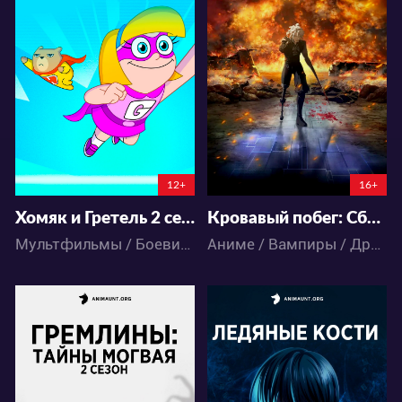
10306
12184
69
20
15
5
12+
16+
Хомяк и Гретель 2 сезон
Кровавый побег: Сбежать из ада
Мультфильмы / Боевик / Комедия / Приключения / Фантастика / Фэнтези
Аниме / Вампиры / Драма / Паранормальное / Фантастика / Экшен
7745
45117