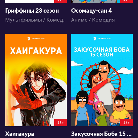
Гриффины 23 сезон
Осомацу-сан 4
Мультфильмы / Комедия
Аниме / Комедия
27676
15561
46
34
78
30
18+
16+
Хаигакура
Закусочная Боба 15 сезон