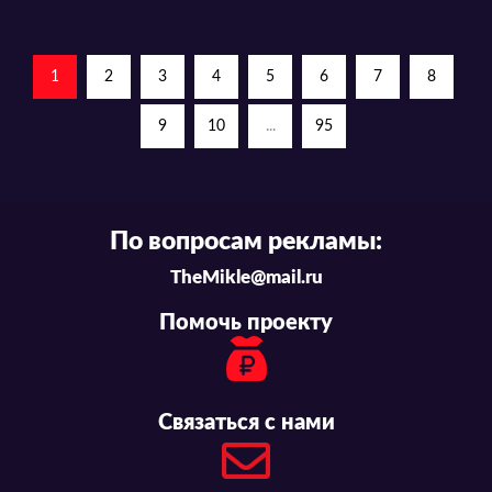
1
2
3
4
5
6
7
8
9
10
...
95
По вопросам рекламы:
TheMikle@mail.ru
Помочь проекту
Связаться с нами