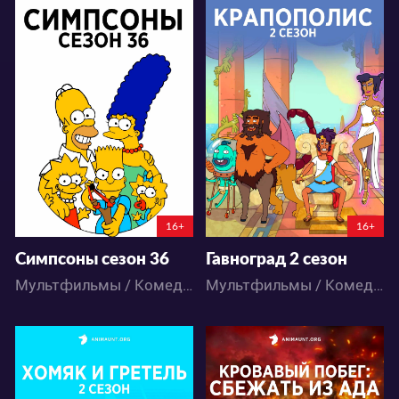
14947
18921
61
24
124
37
16+
16+
Симпсоны сезон 36
Гавноград 2 сезон
Мультфильмы / Комедия
Мультфильмы / Комедия