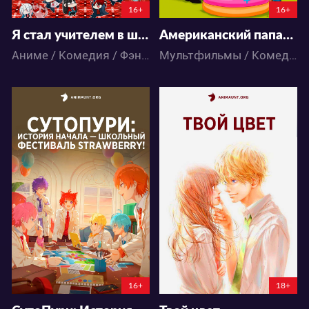
16+
16+
Я стал учителем в школе монстров!
Американский папаша 20 сезон
Аниме / Комедия / Фэнтези / Школа
Мультфильмы / Комедия / Пародия / Повседневность / Приключения
4942
11443
12
2
15
8
16+
18+