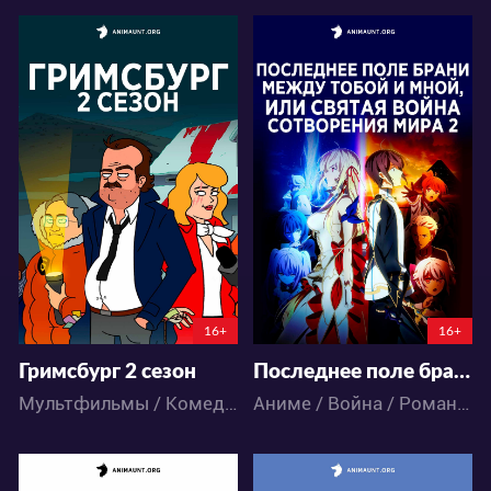
12853
30193
68
35
55
27
16+
16+
Гримсбург 2 сезон
Последнее поле брани между тобой и мной, или Святая война сотворения мира 2
Мультфильмы / Комедия
Аниме / Война / Романтика / Фэнтези / Экшен