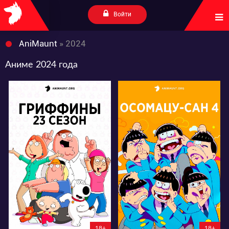
Войти
AniMaunt
» 2024
Аниме 2024 года
20384
13684
87
44
51
22
18+
18+