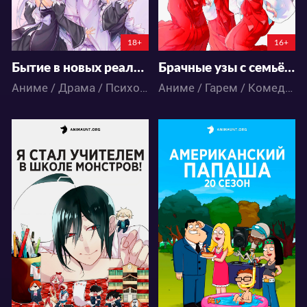
18+
16+
Бытие в новых реалиях 3
Брачные узы с семьёй Амагами
Аниме / Драма / Психология / Триллер / Фэнтези
Аниме / Гарем / Комедия / Романтика
46412
12309
87
56
87
32