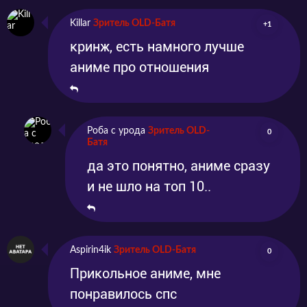
Killar
Зритель OLD-Батя
+1
кринж, есть намного лучше
аниме про отношения
Роба с урода
Зритель OLD-
0
Батя
да это понятно, аниме сразу
и не шло на топ 10..
Aspirin4ik
Зритель OLD-Батя
0
Прикольное аниме, мне
понравилось спс