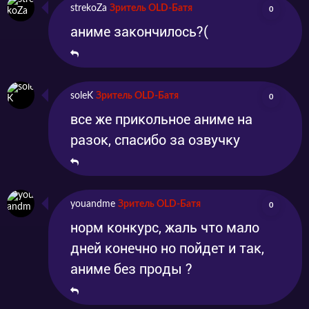
strekoZa
Зритель OLD-Батя
0
аниме закончилось?(
soleK
Зритель OLD-Батя
0
все же прикольное аниме на
разок, спасибо за озвучку
youandme
Зритель OLD-Батя
0
норм конкурс, жаль что мало
дней конечно но пойдет и так,
аниме без проды ?