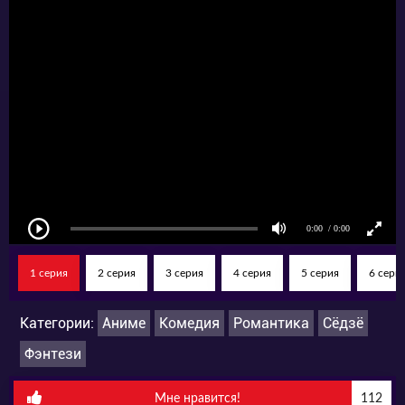
единственный шанс на спасение для неё —
это одолеть финального босса, она готова на
всё! Последним боссом в игре выступает
известный под прозвищем Король Демонов,
сводный брат Седрика — Клод Жанн Эльмир.
Чтобы победить врага и выжить, Айлин
необходимо — покорить его сердце!
1 серия
2 серия
3 серия
4 серия
5 серия
6 сери
Категории:
Аниме
Комедия
Романтика
Сёдзё
Фэнтези
Мне нравится!
112