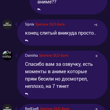
аниме??
Sipnix
Зритель OLD-Батя
+1
конец слитый вникуда просто..
Damirka
Зритель OLD-Батя
0
Спасибо вам за озвучку, есть
моменты в аниме которые
прям бесили но досмотрел,
неплохо, на 7 тянет
RedEpeR
Зритель OLD-Батя
0