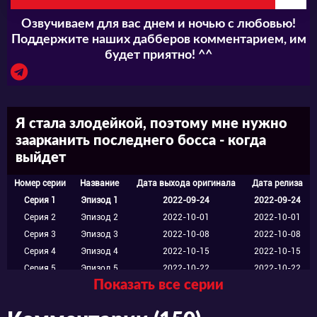
Озвучиваем для вас днем и ночью с любовью!
Поддержите наших дабберов комментарием, им
будет приятно! ^^
Я стала злодейкой, поэтому мне нужно
заарканить последнего босса - когда
выйдет
Номер серии
Название
Дата выхода оригинала
Дата релиза
Серия 1
Эпизод 1
2022-09-24
2022-09-24
Серия 2
Эпизод 2
2022-10-01
2022-10-01
Серия 3
Эпизод 3
2022-10-08
2022-10-08
Серия 4
Эпизод 4
2022-10-15
2022-10-15
Серия 5
Эпизод 5
2022-10-22
2022-10-22
Показать все серии
Серия 6
Эпизод 6
2022-10-29
2022-10-29
Серия 7
Эпизод 7
2022-11-05
2022-11-05