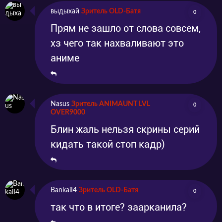
выдыхай
Зритель OLD-Батя
0
Прям не зашло от слова совсем,
хз чего так нахваливают это
аниме
Nasus
Зритель ANIMAUNT LVL
0
OVER9000
Блин жаль нельзя скрины серий
кидать такой стоп кадр)
BankaiI4
Зритель OLD-Батя
0
так что в итоге? заарканила?