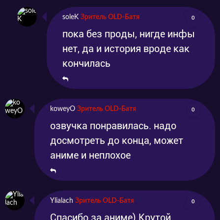
soleK
Зритель OLD-Батя
0
пока без проды, нигде инфы
нет, да и история вроде как
кончилась
koweyO
Зритель OLD-Батя
0
озвучка понравилась. надо
досмотреть до конца, может
аниме и неплохое
Ylialach
Зритель OLD-Батя
0
Спасибо за аниме) Крутой