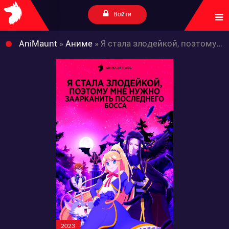
Войти
AniMaunt
»
Аниме
» Я стала злодейкой, поэтому мне нужно заарканить последнего босса
2023