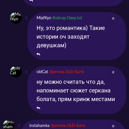
MiafKyn
Войсер Овер Lvl
0
Ну, это романтика) Такие
истории оч заходят
девушкам)
oldCat
Зритель OLD-Батя
0
ну можно считать что да,
напоминает сюжет серкана
болата, прям кринж местами
instahamka
Зритель OLD-Батя
0