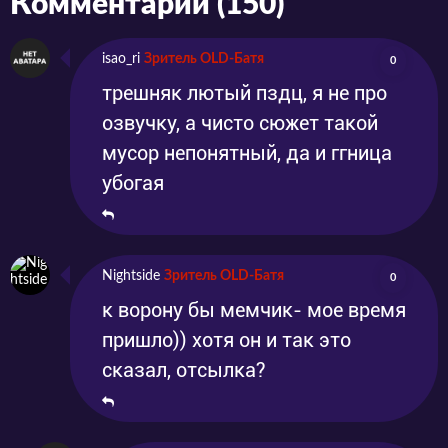
Комментарии (150)
Серия 8
Эпизод 8
2022-11-12
2022-11-12
Серия 9
Эпизод 9
2022-11-19
2022-11-19
Серия 10
Эпизод 10
2022-11-26
2022-11-26
isao_ri
Зритель OLD-Батя
0
Серия 11
Эпизод 11
2022-12-03
2022-12-03
трешняк лютый пздц, я не про
Серия 12
Эпизод 12
2022-12-10
2022-12-10
озвучку, а чисто сюжет такой
мусор непонятный, да и ггница
убогая
Nightside
Зритель OLD-Батя
0
к ворону бы мемчик- мое время
пришло)) хотя он и так это
сказал, отсылка?