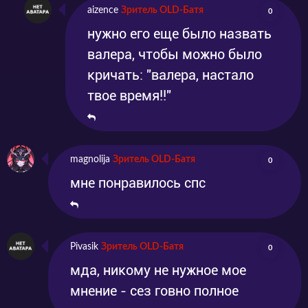
aizence
Зритель OLD-Батя
0
нужно его еще было назвать
валера, чтобы можно было
кричать: "валера, настало
твое время!!"
magnolija
Зритель OLD-Батя
0
мне понравилось спс
Pivasik
Зритель OLD-Батя
0
мда, никому не нужное мое
мнение - сез говно полное