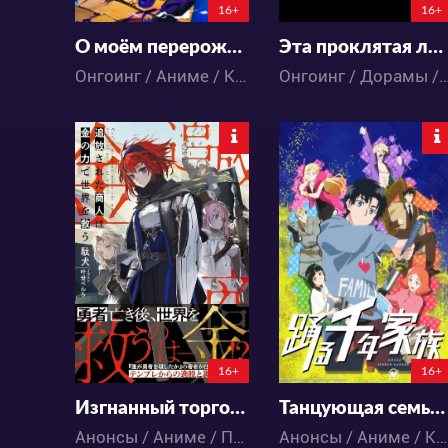
16+
16+
О моём перерождении в слизь 4
Эта проклятая любовь
Онгоинг / Аниме / Комедия / Приключения / Сёнэн / Фэнтези / Экшен
Онгоинг / Дорамы / Комедия / Ром
249
121
0
0
0
0
85:16:8:50
149:14:3:50
16+
16+
Изгнанный торговец спасает мир с помощью силы денег
Танцующая семья тысячелетия
Анонсы / Аниме / Приключения / Фэнтези
Анонсы / Аниме / Комедия / Экшен