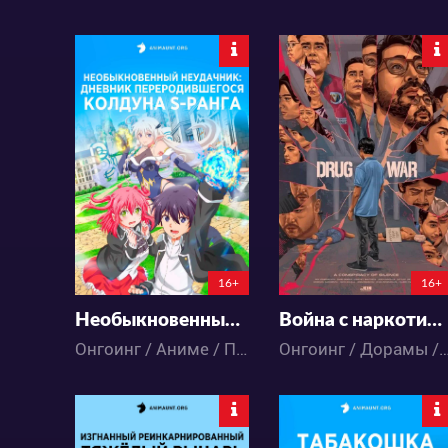
17126
2576
41
22
8
7
6:6:13:50
6:4:55:50
16+
16+
Необыкновенный неудачник: Дневник переродившегося колдуна S-ранга
Война с наркотиками: Молчание заговорщиков
Онгоинг / Аниме / Приключения / Фэнтези / Экшен
Онгоинг / Дорамы / Драма / Ми