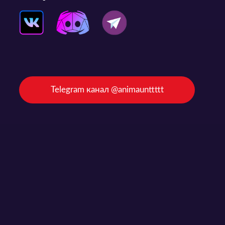
Telegram канал @animaunttttt