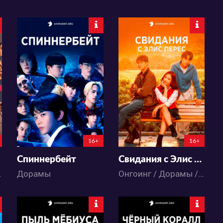
2131
3859
11
8
42
21
6:6:26:50
16+
16+
Спиннербейт
Свидания с Элис Перес
стика
Дорамы
Онгоинг / Дорамы / Романтика