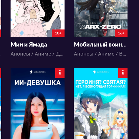
0
0
0
0
148:20:51:50
147:17:34:50
18+
16+
Мии и Ямада
Мобильный воин Гандам: RG XARX-ZERO
едия
Анонсы / Аниме / Драма / Триллер
Анонсы / Аниме / Война / Драма / Космос / Меха / Фантастика
2940
28954
21
15
48
25
5:4:55:50
5:6:33:50