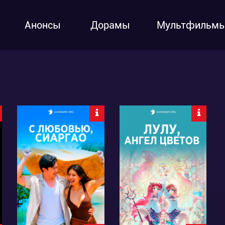
Анонсы
Дорамы
Мультфильм
2426
6079
23
6
40
17
1:4:23:50
1:6:54:50