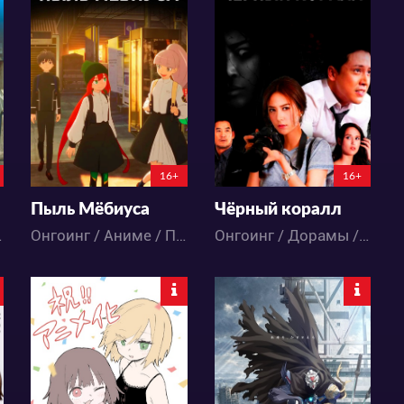
4142
2388
21
8
35
9
6:4:55:50
4:5:25:50
16+
16+
Пыль Мёбиуса
Чёрный коралл
едия
Онгоинг / Аниме / Повседневность / Школа
Онгоинг / Дорамы / Драма / Мистика / Ужасы
104
303