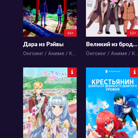
25
8
33
19
6:6:25:50
6:2:55:50
16+
12+
Дара из Рэйвы
Великий из бродячих псов: Шуточные истории 2
Онгоинг / Аниме / Комедия
Онгоинг / Аниме / Ком
187
24959
1
0
26
18
147:17:23:50
5:6:54:50