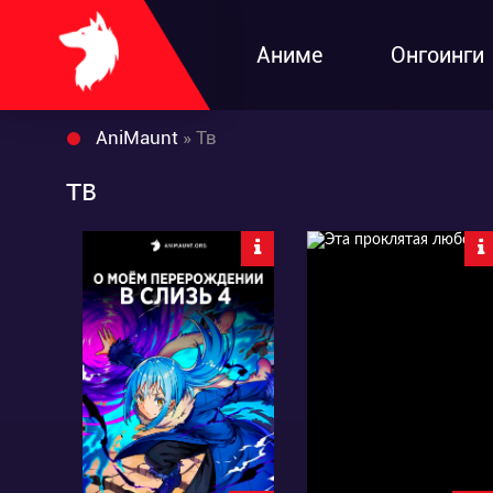
Аниме
Онгоинги
AniMaunt
» Тв
тв
98648
159
164
153
0
1
7:6:54:50