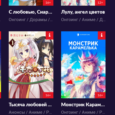
16+
12+
С любовью, Сиаргао
Лулу, ангел цветов
антика
Онгоинг / Дорамы / Драма / Комедия / Романтика
Онгоинг / Аниме / Драма / Приключения
94
14595
0
0
50
22
148:13:50:50
6:6:54:50
16+
16+
Тысяча любовей и мириады цветов
Монстрик Карамелька
Анонсы / Аниме / Романтика
Онгоинг / Аниме / Романтика / Школа