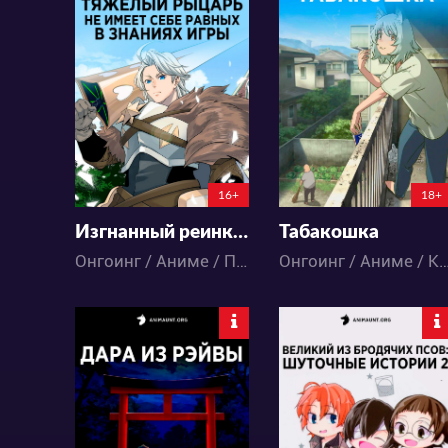
25250
37399
61
35
54
68
6:6:54:50
6:6:54:50
16+
18+
Изгнанный реинкарнированный тяжёлый рыцарь не имеет себе равных в знаниях игры
Табакошка
Онгоинг / Аниме / Приключения / Фэнтези / Экшен
Онгоинг / Аниме / Ком
15727
10061