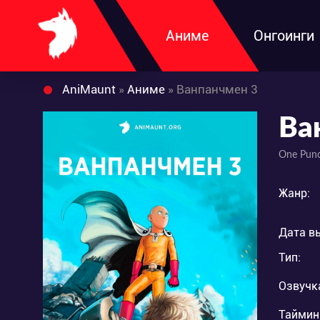
Аниме
Онгоинги
AniMaunt
»
Аниме
» Ванпанчмен 3
Ва
One Pun
Жанр:
Дата в
Тип:
Озвучк
Таймин