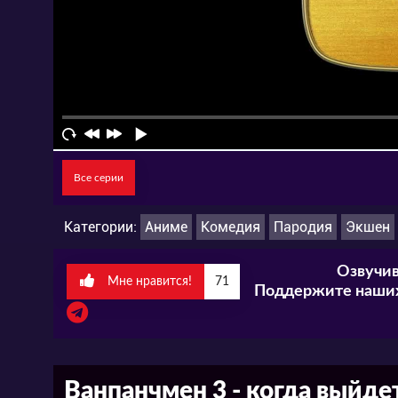
Все серии
Категории:
Аниме
Комедия
Пародия
Экшен
Озвучив
Мне нравится!
71
Поддержите наших
Ванпанчмен 3 - когда выйде