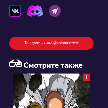
Telegram канал @animaunttttt
Смотрите также