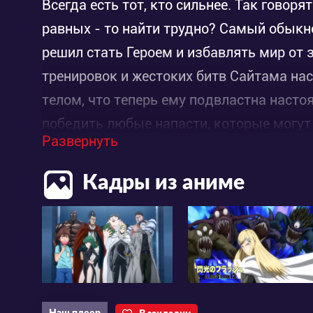
Всегда есть тот, кто сильнее. Так говоря
равных - то найти трудно? Самый обыкн
решил стать Героем и избавлять мир от
тренировок и жестоких битв Сайтама на
телом, что теперь ему подвластна насто
победить любые напасти, которые могут
Развернуть
любого монстра одним ударом, за что ег
удар!
Кадры из аниме