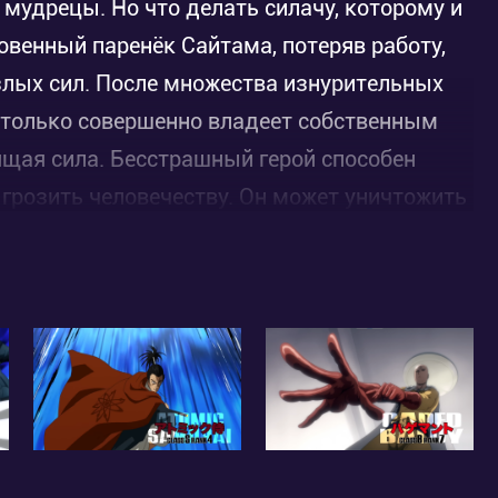
т мудрецы. Но что делать силачу, которому и
овенный паренёк Сайтама, потеряв работу,
 злых сил. После множества изнурительных
столько совершенно владеет собственным
ящая сила. Бесстрашный герой способен
 грозить человечеству. Он может уничтожить
о и прозвали One Punch Man– человек – один