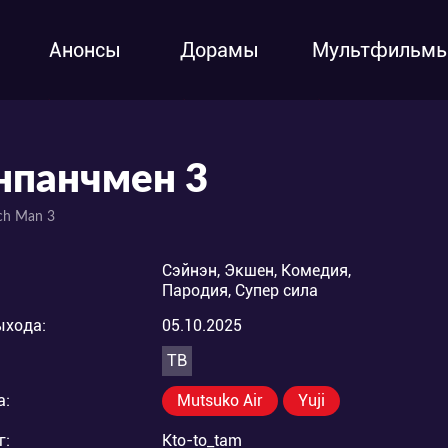
Анонсы
Дорамы
Мультфильм
нпанчмен 3
ch Man 3
Сэйнэн, Экшен, Комедия,
Пародия, Супер сила
ыхода:
05.10.2025
ТВ
а:
Mutsuko Air
Yuji
г:
Kto-to_tam