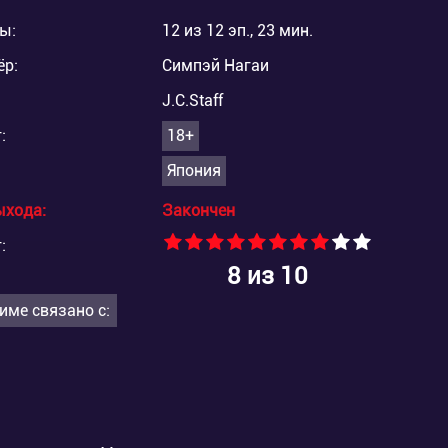
ы:
12 из 12 эп., 23 мин.
ёр:
Симпэй Нагаи
J.C.Staff
:
18+
Япония
ыхода:
Закончен
:
8
из 10
име связано с: