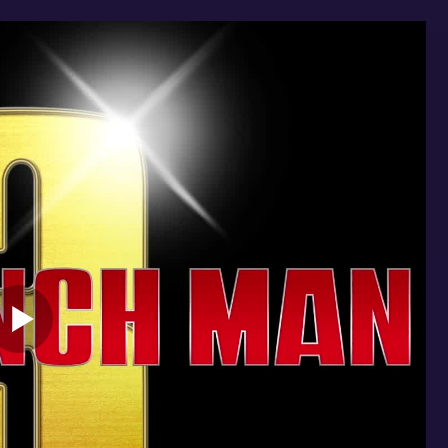
+
Ванпанчмен: Спецвыпуски
Аниме / Комедия / Пародия / Паранормальное / Фантастика / Экшен