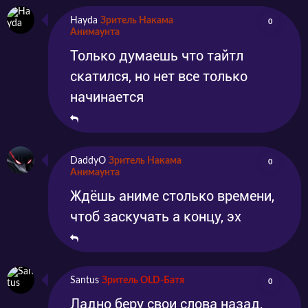
Hayda
Зритель Накама
0
Анимаунта
Только думаешь что тайтл
скатился, но нет все только
начинается
DaddyO
Зритель Накама
0
Анимаунта
Ждёшь аниме столько времени,
чтоб заскучать а концу, эх
Santus
Зритель OLD-Батя
0
Ладно беру свои слова назад,