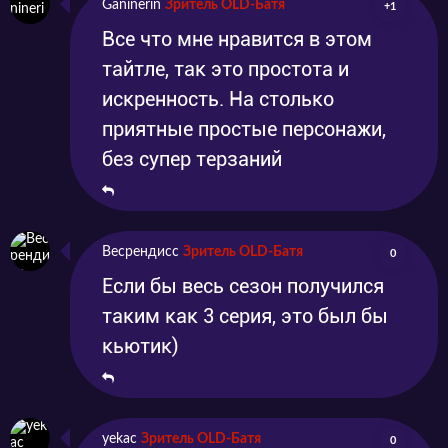
Ganinerin
Зритель OLD-Батя
+1
Все что мне нравится в этом
тайтле, так это простота и
искренность. На столько
приятные простые персонажи,
без супер терзаний
Весрендисс
Зритель OLD-Батя
0
Если бы весь сезон получился
таким как 3 серия, это был бы
кьютик)
yekac
Зритель OLD-Батя
0