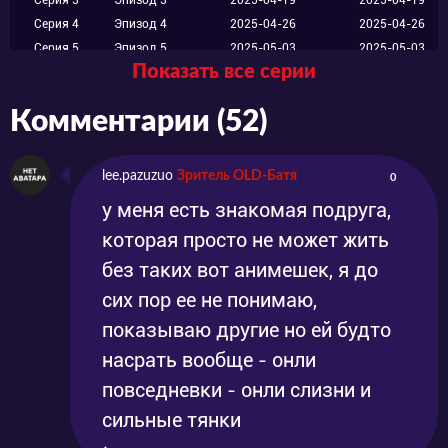
Серия 3
Эпизод 3
2025-04-19
2025-04-19
Серия 4
Эпизод 4
2025-04-26
2025-04-26
Серия 5
Эпизод 5
2025-05-03
2025-05-03
Показать все серии
Серия 6
Эпизод 6
2025-05-10
2025-05-10
Серия 7
Эпизод 7
2025-05-17
2025-05-17
Комментарии (52)
Серия 8
Эпизод 8
2025-05-24
2025-05-24
Серия 9
Эпизод 9
2025-05-31
2025-05-31
Серия 10
Эпизод 10
2025-06-07
2025-06-07
lee.pazuzuo
Зритель OLD-Батя
0
Серия 11
Эпизод 11
2025-06-14
2025-06-14
у меня есть знакомая подруга,
Серия 12
Эпизод 12
2025-06-21
2025-06-21
которая просто не может жить
без таких вот анимешек, я до
сих пор ее не понимаю,
показываю другие но ей будто
насрать вообще - онли
повседневки - онли слизни и
сильные тянки