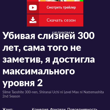
Смотреть трейлер
Скачать сезон
целиком
Убивая слизней 300
лет, сама того не
заметив, я достигла
максимального
уровня 2
Slime Taoshite 300-nen, Shiranai Uchi ni Level Max ni Nattemashita
2nd Season
Жанр:
Комедия, Фэнтези, Повседневность