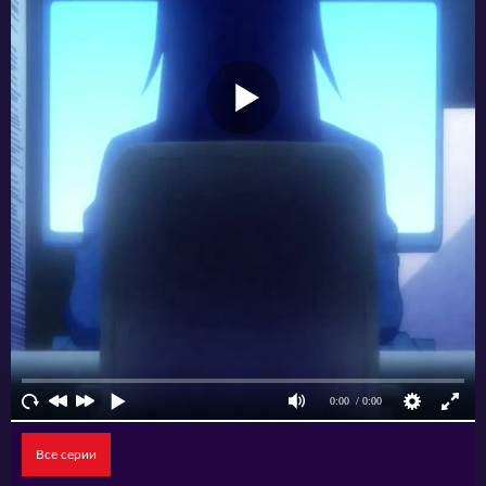
замечательную команду, достигла высшего
уровня развития и живёт спокойной жизнью.
Однако всё внезапно меняется, когда на ее
пороге появляются гости из другого
измерения. Они просят помочь им в борьбе с
неизвестным врагом, который угрожает их
миру. Адзуса соглашается и отправляется в
путь со своими старыми друзьями. Вместе
они исследуют новый мир, сражаются с
монстрами и ищут путь к победе над врагом.
Все серии