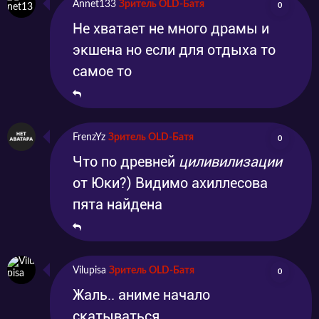
Annet133
Зритель OLD-Батя
0
Не хватает не много драмы и
экшена но если для отдыха то
самое то
FrenzYz
Зритель OLD-Батя
0
Что по древней
циливилизации
от Юки?) Видимо ахиллесова
пята найдена
Vilupisa
Зритель OLD-Батя
0
Жаль.. аниме начало
скатываться