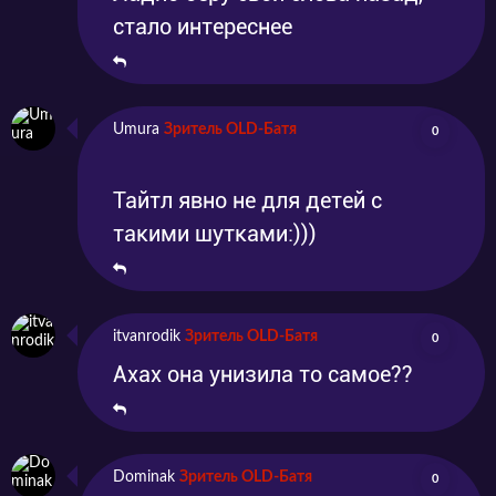
стало интереснее
Umura
Зритель OLD-Батя
0
Тайтл явно не для детей с
такими шутками:)))
itvanrodik
Зритель OLD-Батя
0
Ахах она унизила то самое??
Dominak
Зритель OLD-Батя
0