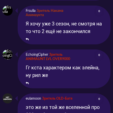
Frsulla
Зритель Накама
0
Анимаунта
Я хочу уже 3 сезон, не смотря на
то что 2 ещё не закончился
EchoingCipher
Зритель
0
ANIMAUNT LVL OVER9000
Гг кста характером как элейна,
ну рил же
eulamoon
Зритель OLD-Батя
0
это же из той же вселенной про