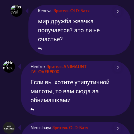
Reneval
Зритель OLD-Батя
0
мир дружба жвачка
получается? это ли не
счастье?
Henfrek
Зритель ANIMAUNT
0
LVL OVER9000
Если вы хотите утипутичной
милоты, то вам сюда за
обнимашками
Nerealnaya
Зритель OLD-Батя
0