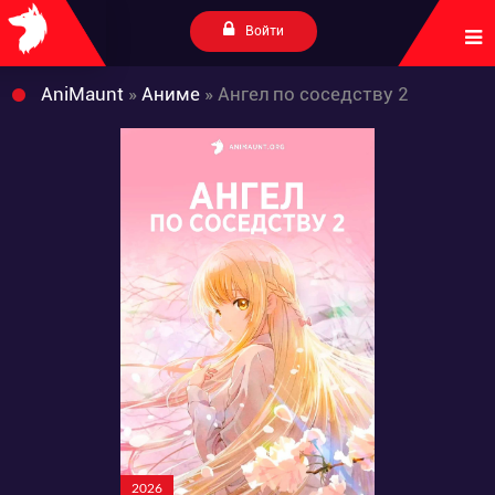
Войти
AniMaunt
»
Аниме
» Ангел по соседству 2
2026