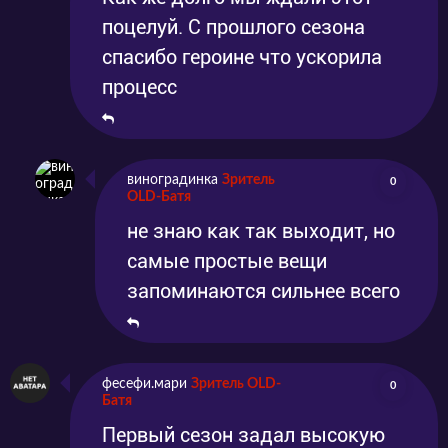
поцелуй. С прошлого сезона
спасибо героине что ускорила
процесс
виноградинка
Зритель
0
OLD-Батя
не знаю как так выходит, но
самые простые вещи
запоминаются сильнее всего
фесефи.мари
Зритель OLD-
0
Батя
Первый сезон задал высокую