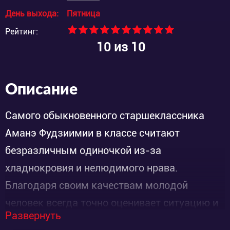
День выхода:
Пятница
Рейтинг:
10
из 10
Описание
Самого обыкновенного старшеклассника
Аманэ Фудзиимии в классе считают
безразличным одиночкой из-за
хладнокровия и нелюдимого нрава.
Благодаря своим качествам молодой
человек всегда точно оценивает ситуацию и
Развернуть
избегает неприятностей. У парня в школе