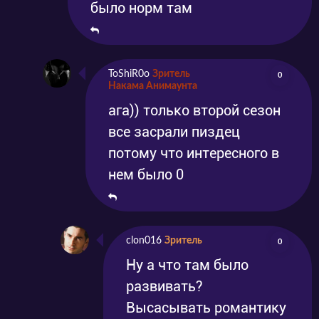
было норм там
ToShiR0o
Зритель
0
Накама Анимаунта
ага)) только второй сезон
все засрали пиздец
потому что интересного в
нем было 0
clon016
Зритель
0
Ну а что там было
развивать?
Высасывать романтику