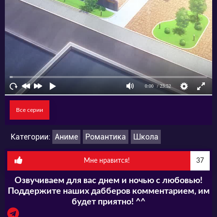
беспорядок, девушка сразу же принялась
налаживать быт знакомого. Так, они стали
общаться всё чаще, но от учеников школы
решили скрывать свои отношения.
Все серии
Категории:
Аниме
Романтика
Школа
Мне нравится!
37
Озвучиваем для вас днем и ночью с любовью!
Поддержите наших дабберов комментарием, им
будет приятно! ^^