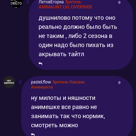
ЛетовЕгорка
Зритель
0
ANIMAUNT LVL OVER9000
душнилово потому что оно
реально должно было быть
не таким , либо 2 сезона в
один надо было пихать из
акрывать тайтл
pastel.flow
Зритель Накама
0
Анимаунта
ну милоты и няшности
анимешке все равно не
занимать так что нормик,
смотреть можно