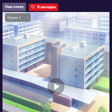
только два друга - Ицуки и Титосе, да и те не
Наш плеер
В закладки
упускают ни одного случая, чтобы
подшутить над приятелем. А вот соседка
героя по имени Махиру Сина, прекрасная,
словно небесный ангел - самая настоящая
школьная звезда! Конечно, их пути никогда
бы не пересеклись, если бы не Его
Величество Случай! Однажды, когда лил
сильный дождь, Амане отдал ей свой зонт.
На следующий день парень заболел, а
Махиру пришла его навестить. Узнав, что
Амане питается исключительно уличным
фастфудом, а в доме у него полнейший