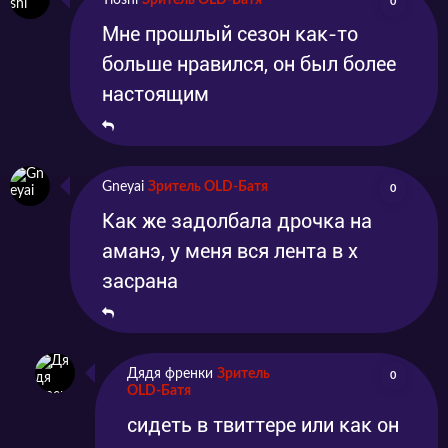
Tioshi
Зритель OLD-Батя
0
Мне прошлый сезон как-то
больше нравился, он был более
настоящим
Gneyai
Зритель OLD-Батя
0
Как же задолбала дрочка на
аманэ, у меня вся лента в х
засрана
Дядя френки
Зритель
0
OLD-Батя
сидеть в твиттере или как он