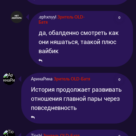
.ephxnyyl
Зритель OLD-
0
Батя
да, обалденно смотреть как
они няшаться, таакой плюс
вайбик
АринаРина
Зритель OLD-Батя
0
История продолжает развивать
отношения главной пары через
повседневность