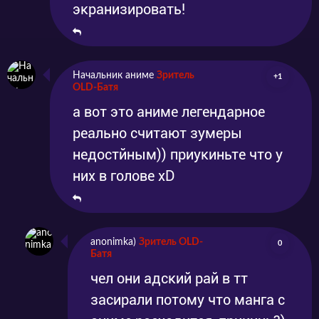
экранизировать!
Начальник аниме
Зритель
+1
OLD-Батя
а вот это аниме легендарное
реально считают зумеры
недостйным)) приукиньте что у
них в голове xD
anonimka)
Зритель OLD-
0
Батя
чел они адский рай в тт
засирали потому что манга с