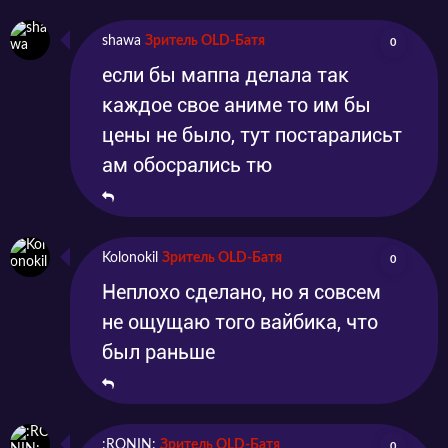
shawa
Зритель OLD-Батя
0
если бы маппа делала так
каждое свое аниме то им бы
цены не было, тут постаралисьт
ам обосрались тю
Kolonokil
Зритель OLD-Батя
0
Неплохо сделано, но я совсем
не ощущаю того вайбика, что
был раньше
:RONIN:
Зритель OLD-Батя
0