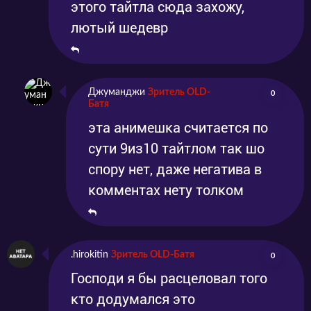
этого тайтла сюда захожу,
лютый шедевр
Джуманджи
Зритель OLD-
0
Батя
эта анимешка считается по
сути 9из10 тайтлом так шо
спору нет, даже негатива в
комментах нету толком
.hirokitin
Зритель OLD-Батя
0
Господи я бы расцеловал того
кто додумался это