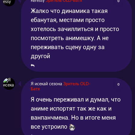
Keressy
Зритель OLD-Батя
0
Жалко что динамика такая
ебанутая, местами просто
хотелось зачиллиться и просто
посмотреть анимешку. А не
переживать сцену одну за
другой
Я исекай сезона
Зритель OLD-
0
Батя
Я очень переживал и думал, что
аниме испортят так же как и
ванпанчмена. Но в итоге меня
все устроило