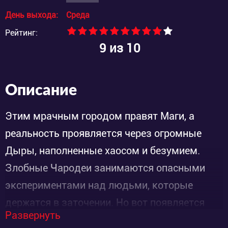
День выхода:
Среда
Рейтинг:
9
из 10
Описание
Этим мрачным городом правят Маги, а
реальность проявляется через огромные
Дыры, наполненные хаосом и безумием.
Злобные Чародеи занимаются опасными
экспериментами над людьми, которые
держатся в заточении. Но вот появляется
Развернуть
герой по имени Кайман и решает остановить