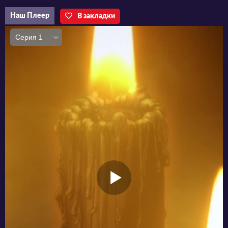
этот ужас. Его тело выглядит чудовищно, он
Наш Плеер
В закладки
постоянно хочет есть и его преследуют
кошмары. Всё это – результат магических
экспериментов, за которые он хочет
отомстить. И герой обязательно сделает это,
даже если ему придётся пройти через
немыслимые испытания.