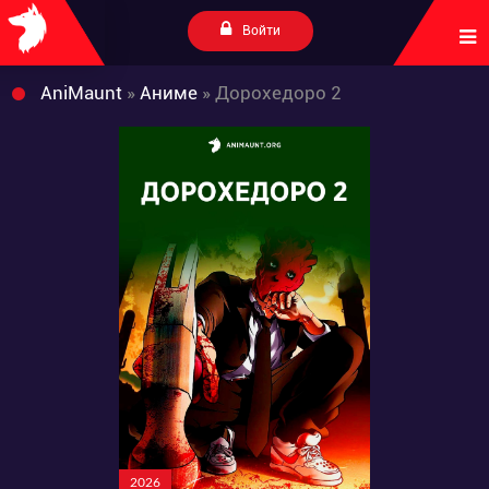
Войти
AniMaunt
»
Аниме
» Дорохедоро 2
2026