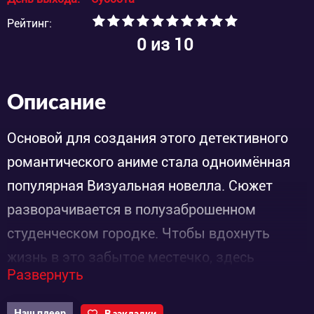
Рейтинг:
0
из 10
Описание
Основой для создания этого детективного
романтического аниме стала одноимённая
популярная Визуальная новелла. Сюжет
разворачивается в полузаброшенном
студенческом городке. Чтобы вдохнуть
жизнь в это забытое местечко, здесь
Развернуть
пытались развить туризм, но дело не пошло.
Потом городок накрыло катастрофой, а