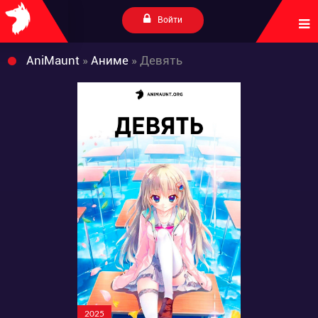
Войти
AniMaunt
»
Аниме
» Девять
2025