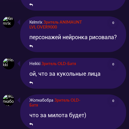
Kelmrix
Зритель ANIMAUNT
0
LVL OVER9000
персонажей нейронка рисовала?
Heikki
Зритель OLD-Батя
0
ой, что за кукольные лица
Жопкабобра
Зритель OLD-
0
Батя
что за милота будет)