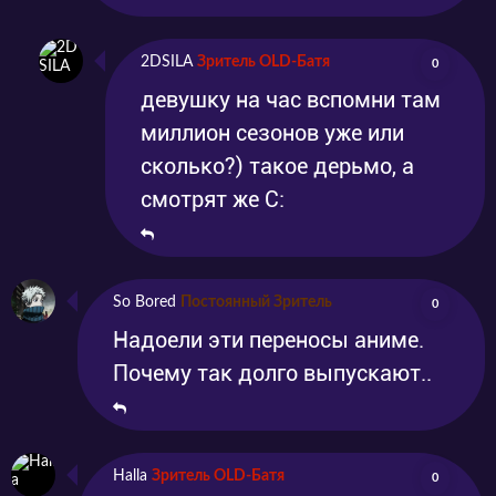
2DSILA
Зритель OLD-Батя
0
девушку на час вспомни там
миллион сезонов уже или
сколько?) такое дерьмо, а
смотрят же С:
So Bored
Постоянный Зритель
0
Надоели эти переносы аниме.
Почему так долго выпускают..
Halla
Зритель OLD-Батя
0