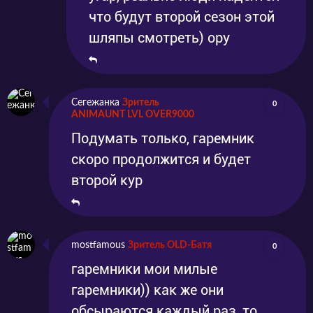
что будут второй сезон этой
шляпы смотреть) ору
Сегежанка
Зритель
0
ANIMAUNT LVL OVER9000
Подумать только, гаремник
скоро продолжится и будет
второй кур
mostfamous
Зритель OLD-Батя
0
гаремники мои милые
гаремники)) как же они
обсыраются каждый раз, то