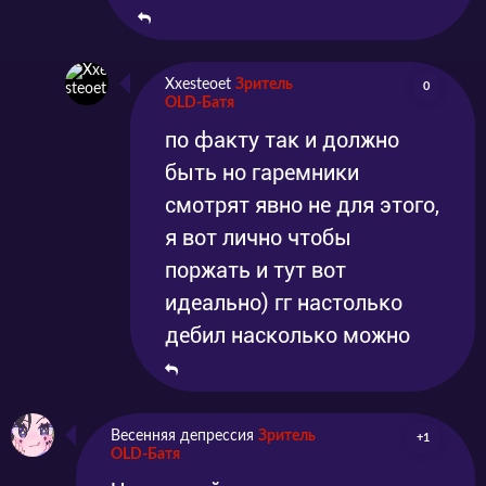
Xxesteoet
Зритель
0
OLD-Батя
по факту так и должно
быть но гаремники
смотрят явно не для этого,
я вот лично чтобы
поржать и тут вот
идеально) гг настолько
дебил насколько можно
Весенняя депрессия
Зритель
+1
OLD-Батя