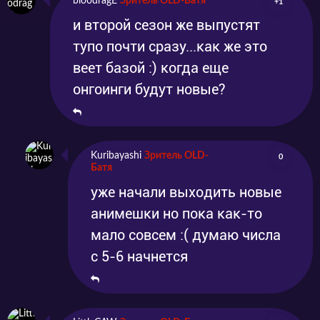
bloodragE
Зритель OLD-Батя
+1
и второй сезон же выпустят
тупо почти сразу...как же это
веет базой :) когда еще
онгоинги будут новые?
Kuribayashi
Зритель OLD-
0
Батя
уже начали выходить новые
анимешки но пока как-то
мало совсем :( думаю числа
с 5-6 начнется