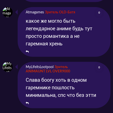
Atmagames
Зритель OLD-Батя
0
какое же могло быть
легендарное аниме будь тут
просто романтика а не
гаремная хрень
MyLifeitsLootpool
Зритель
0
ANIMAUNT LVL OVER9000
Слава боогу хоть в одном
гаремнике пошлость
минимальна, спс что без этти