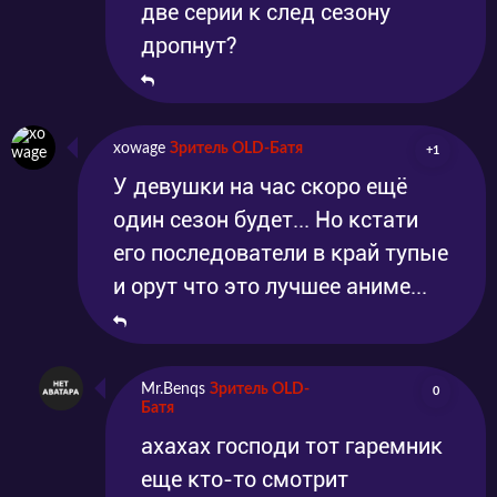
две серии к след сезону
дропнут?
xowage
Зритель OLD-Батя
+1
У девушки на час скоро ещё
один сезон будет... Но кстати
его последователи в край тупые
и орут что это лучшее аниме...
Mr.Benqs
Зритель OLD-
0
Батя
ахахах господи тот гаремник
еще кто-то смотрит