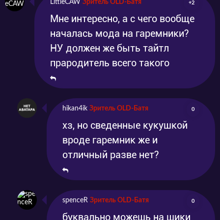
LittleCAW
Зритель OLD-Батя
+2
Мне интересно, а с чего вообще
началась мода на гаремники?
НУ должен же быть тайтл
прародитель всего такого
hikan4ik
Зритель OLD-Батя
0
хз, но сведенные кукушкой
вроде гаремник же и
отличный разве нет?
spenceR
Зритель OLD-Батя
0
буквально можешь на шики