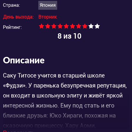
Страна:
Япония
День выхода:
Вторник
Рейтинг:
8
из 10
Описание
Саку Титосе учится в старшей школе
«Фудзи». У паренька безупречная репутация,
он входит в школьную элиту и живёт яркой
интересной жизнью. Ему под стать и его
близкие друзья: Юко Хираги, похожая на
сказочную принцессу, Хару Аоми,