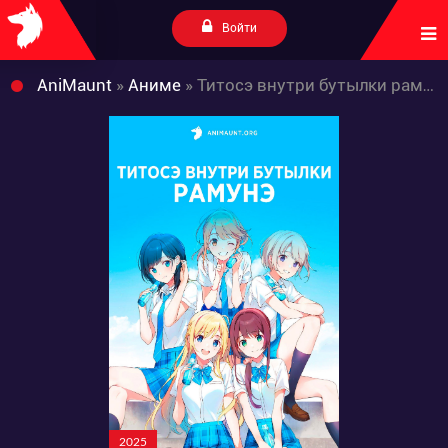
Войти
AniMaunt
»
Аниме
» Титосэ внутри бутылки рамунэ
2025