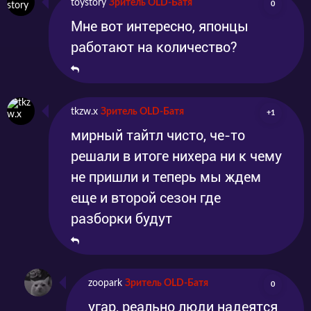
toystory
Зритель OLD-Батя
0
Мне вот интересно, японцы
работают на количество?
tkzw.x
Зритель OLD-Батя
+1
мирный тайтл чисто, че-то
решали в итоге нихера ни к чему
не пришли и теперь мы ждем
еще и второй сезон где
разборки будут
zoopark
Зритель OLD-Батя
0
угар, реально люди надеятся