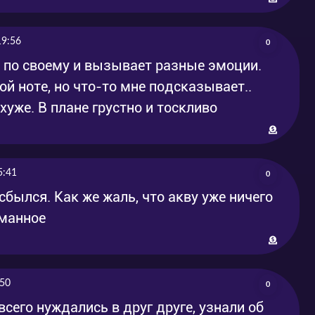
19:56
0
т по своему и вызывает разные эмоции.
ой ноте, но что-то мне подсказывает..
хуже. В плане грустно и тоскливо
5:41
0
ылся. Как же жаль, что акву уже ничего
уманное
:50
0
сего нуждались в друг друге, узнали об