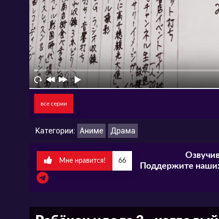
все серии
Категории:
Аниме
Драма
Озвучив
Мне нравится!
66
Поддержите наших