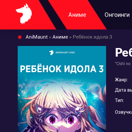
Аниме
Онгоинги
AniMaunt
»
Аниме
» Ребёнок идола 3
Ре
"Oshi no
Жанр:
Дата в
Тип:
Озвучк