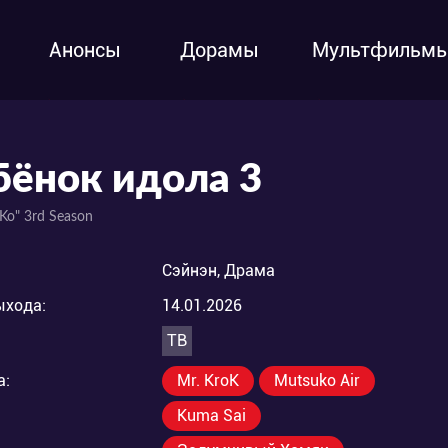
Анонсы
Дорамы
Мультфильм
бёнок идола 3
 Ko" 3rd Season
Сэйнэн, Драма
ыхода:
14.01.2026
ТВ
а:
Mr. KroK
Mutsuko Air
Kuma Sai