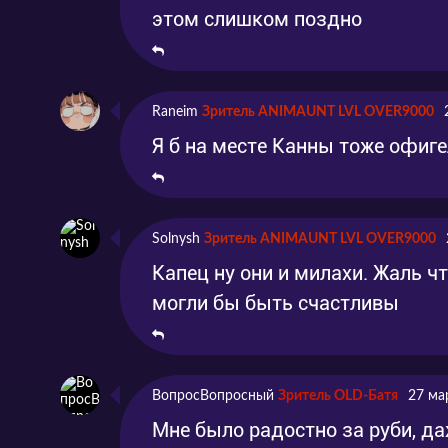
этом слишком поздно
Raneim
Зритель ANIMAUNT LVL OVER9000
Я б на месте Канны тоже офиге
Solnysh
Зритель ANIMAUNT LVL OVER9000
Капец ну они и милахи. Жаль чт
могли бы быть счастливы
ВопросВопросный
Зритель OLD-Батя
27 ма
Мне было радостно за руби, да