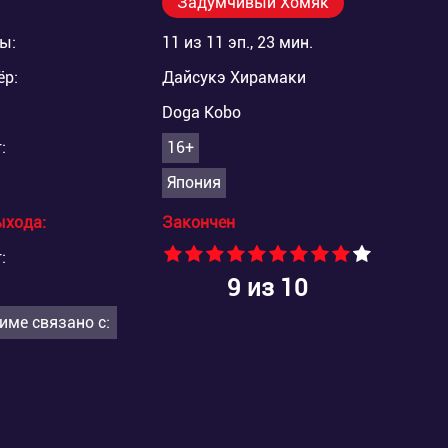
Задумчивый Хомяк
ы:
11 из 11 эп., 23 мин.
ёр:
Дайсукэ Хирамаки
Doga Kobo
:
16+
Япония
ыхода:
Закончен
:
9
из 10
име связано с: