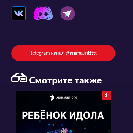
Telegram канал @animaunttttt
Смотрите также