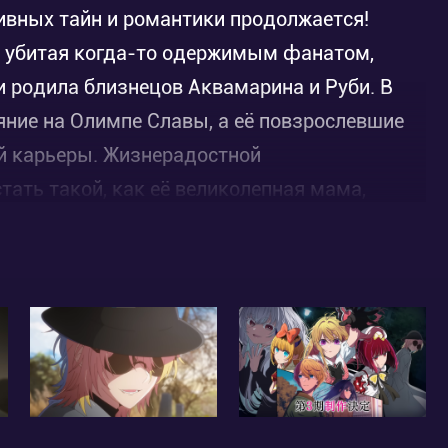
тивных тайн и романтики продолжается!
, убитая когда-то одержимым фанатом,
и родила близнецов Аквамарина и Руби. В
яние на Олимпе Славы, а её повзрослевшие
ой карьеры. Жизнерадостной
тать такой, как её великолепная мама,
аботу над собой, чтобы добиться успеха.
ями, которые приготовила им индустрия
онников, интриги коллег по цеху, личные
 присутствует в жизни всех звёзд. Добьются
оящими айдолами? Будут ли счастливы?