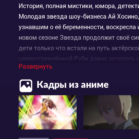
История, полная мистики, юмора, детек
Молодая звезда шоу-бизнеса Ай Хосино
узнавшим о её беременности, воскресла 
новом сезоне Звезда продолжит своё си
дети только что встали на путь актёрск
целеустремлённой Руби давно хотелось с
Развернуть
Аквамарин тоже настроен на серьёзную р
Как справятся герои с новыми испытани
Кадры из аниме
развлечений. Пристальное внимание покл
любовные неурядицы – всё это, конечно,
ли Аква и Руби успеха? Станут ли наст