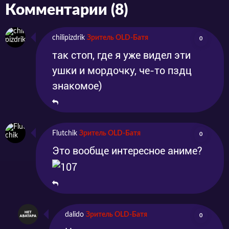
Комментарии (8)
chilipizdrik
Зритель OLD-Батя
0
так стоп, где я уже видел эти
ушки и мордочку, че-то пздц
знакомое)
Flutchik
Зритель OLD-Батя
0
Это вообще интересное аниме?
dalido
Зритель OLD-Батя
0