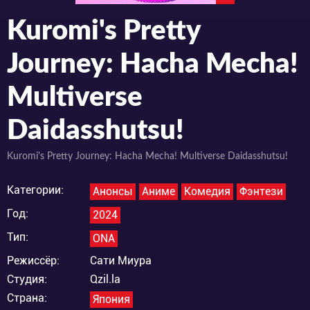
Kuromi's Pretty
Journey: Hacha Mecha!
Multiverse
Daidasshutsu!
Kuromi's Pretty Journey: Hacha Mecha! Multiverse Daidasshutsu!
Категории:
Анонсы
Аниме
Комедия
Фэнтези
Год:
2024
Тип:
ONA
Режиссёр:
Сати Миура
Студия:
Qzil.la
Страна:
Япония