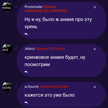
Promenader
Зритель
0
ANIMAUNT LVL OVER9000
Ну и ну, было ж аниме про эту
хрень
Jefarui
Зритель OLD-Батя
0
кринжовое аниме будет, ну
посмотрим
actipunty
Зритель OLD-Батя
0
кажется это уже было