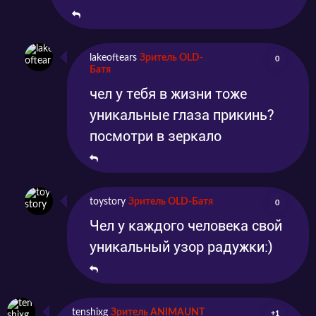
lakeoftears
Зритель OLD-
0
Батя
чел у тебя в жизни тоже
уникальные глаза прикинь?
посмотри в зеркало
toystory
Зритель OLD-Батя
0
Чел у каждого человека свой
уникальный узор радужки:)
tenshixg
Зритель ANIMAUNT
+1