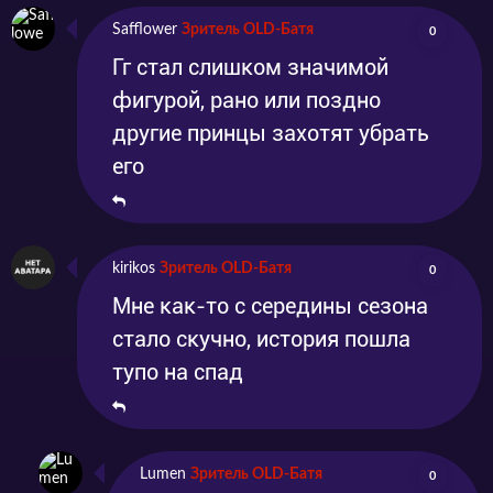
Safflower
Зритель OLD-Батя
0
Гг стал слишком значимой
фигурой, рано или поздно
другие принцы захотят убрать
его
kirikos
Зритель OLD-Батя
0
Мне как-то с середины сезона
стало скучно, история пошла
тупо на спад
Lumen
Зритель OLD-Батя
0