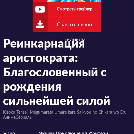
Смотреть трейлер
Скачать сезон
целиком
Реинкарнация
аристократа:
Благословенный с
рождения
сильнейшей силой
Kizoku Tensei: Megumareta Umare kara Saikyou no Chikara wo Eru
АнимеСериалы
Жанр:
Экшен, Приключения, Фэнтези