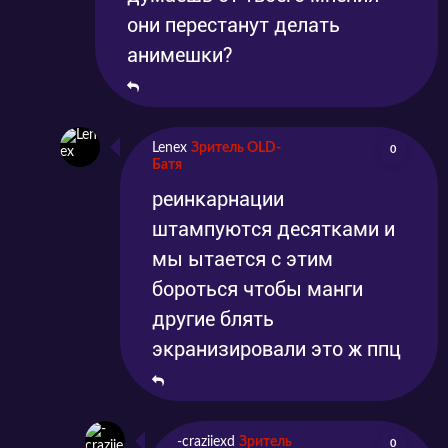
они перестанут делать
анимешки?
Lenex
Зритель OLD-
0
Батя
реинкарнации
штампуются десятками и
мы ытается с этим
бороться чтобы манги
другие блять
экранизировали это ж ппц
-craziiexd
Зритель
0