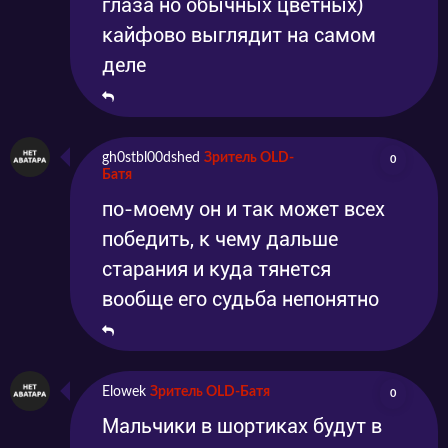
глаза но обычных цветных)
кайфово выглядит на самом
деле
gh0stbl00dshed
Зритель OLD-
0
Батя
по-моему он и так может всех
победить, к чему дальше
старания и куда тянется
вообще его судьба непонятно
Elowek
Зритель OLD-Батя
0
Мальчики в шортиках будут в