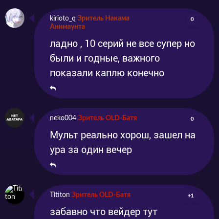
kirioto_q
Зритель Накама
0
Анимаунта
ладно , 10 серий не все супер но
были и годные, важного
показали каплю конечно
neko004
Зритель OLD-Батя
0
Мульт реально хорош, зашел на
ура за один вечер
Tititon
Зритель OLD-Батя
+1
забавно что вейдер тут