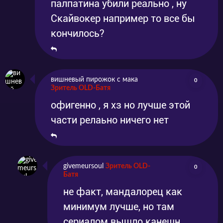
палпатина убили реально , ну
Скайвокер например то все бы
кончилось?
вишневый пирожок с мака
0
Зритель OLD-Батя
офигенно , я хз но лучше этой
части релаьно ничего нет
givemeursoul
Зритель OLD-
0
Батя
не факт, мандалорец как
минимум лучше, но там
сериалом вышло канешн