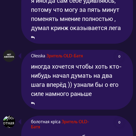
я иногда сам себе удивляюсь,
потому что могу за пять минут
поменять мнение полностью ,
думал кринж оказывается лега
Olesska
Зритель OLD-Батя
0
иногда хочется чтобы хоть кто-
нибудь начал думать на два
шага вперёд )) узнали бы о его
силе намного раньше
болотная кріса
Зритель OLD-
0
Батя