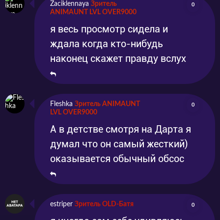
Zaciklennaya
Зритель
0
ANIMAUNT LVL OVER9000
я весь просмотр сидела и
ждала когда кто-нибудь
наконец скажет правду вслух
Fleshka
Зритель ANIMAUNT
0
LVL OVER9000
А в детстве смотря на Дарта я
думал что он самый жесткий)
оказывается обычный обсос
estriper
Зритель OLD-Батя
0