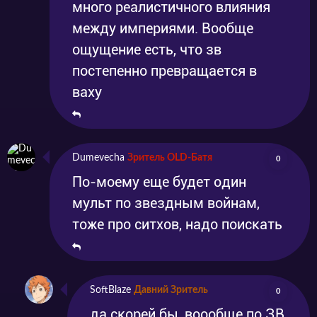
много реалистичного влияния
между империями. Вообще
ощущение есть, что зв
постепенно превращается в
ваху
Dumevecha
Зритель OLD-Батя
0
По-моему еще будет один
мульт по звездным войнам,
тоже про ситхов, надо поискать
SoftBlaze
Давний Зритель
0
да скорей бы, воообще по ЗВ