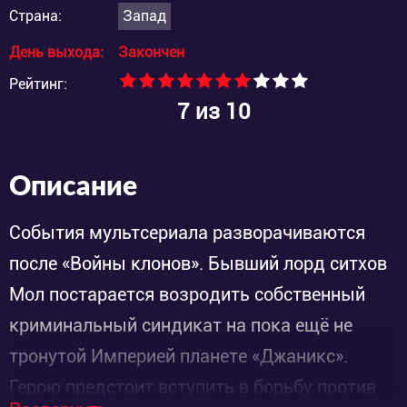
Страна:
Запад
День выхода:
Закончен
Рейтинг:
7
из 10
Описание
События мультсериала разворачиваются
после «Войны клонов». Бывший лорд ситхов
Мол постарается возродить собственный
криминальный синдикат на пока ещё не
тронутой Империей планете «Джаникс».
Герою предстоит вступить в борьбу против