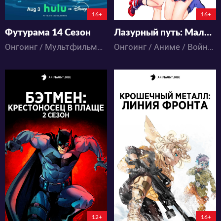
11:17:12
16+
16+
Футурама 14 Сезон
Лазурный путь: Малый вперёд! 2
Онгоинг / Мультфильмы / Комедия / Приключения / Фантастика
Онгоинг / Аниме / Война / Комедия / Фантастика
5889
656
21
9
6
0
175:18:14:12
12+
16+