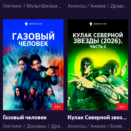
Онгоинг / Мультфильмы / Меха / Фантастика / Экшен
Анонсы / Аниме / Драма / Музыка / Психология / Триллер / Фантастика
1907
435
15
8
7
0
150:9:28:12
16+
18+
Газовый человек
Кулак Северной звезды (2026). Часть 2
Онгоинг / Дорамы / Драма / Триллер / Фантастика
Анонсы / Аниме / Боевые искусства / Драма / Сёнэн / Фантастика / Экшен