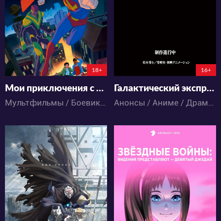
43
17
2
0
7:5:50:12
148:18:13:12
18+
16+
Мои приключения с Суперменом 3 сезон
Галактический экспресс 999
Мультфильмы / Боевик / Комедия / Приключения / Фантастика / Фэнтези
Анонсы / Аниме / Драма / Космос / Приключения / Сёнэн / Фантастика
376
11463
2
0
18
3