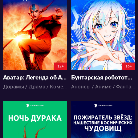
3928
461
15
1
3
0
89:6:0:12
12+
16+
Аватар: Легенда об Аанге 2
Бунтарская робототехника
Дорамы / Драма / Комедия / Приключения / Фантастика / Фэнтези / Экшен
Анонсы / Аниме / Фантастика