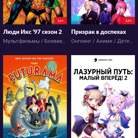
3:5:58:12
2:6:59:12
16+
16+
Люди Икс ’97 сезон 2
Призрак в доспехах
Мультфильмы / Боевик / Драма / Приключения / Фантастика / Фэнтези
Онгоинг / Аниме / Детектив / Психология / Триллер / Фантастика / Экшен
416
7203
9
10
19
8