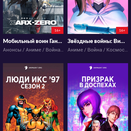
145:22:29:12
16+
16+
Мобильный воин Гандам: RG XARX-ZERO
Звёздные войны: Видения представляют — Девятый джедай
Анонсы / Аниме / Война / Драма / Космос / Меха / Фантастика
Аниме / Война / Космос / Приключения / Фантастика / Экшен
4437
9754
32
14
28
11