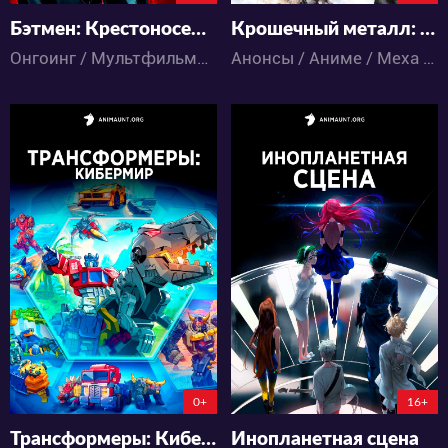
Бэтмен: Крестоносец в плаще 2 сезон
Крошечный металл: Линия фронта
Онгоинг / Мультфильмы / Боевик / Драма / Приключения / Фантастика / Фэнтези
Анонсы / Аниме / Меха / Фантастика
23147
534
88
54
8
0
113:21:36:12
0+
16+
Трансформеры: Кибермир
Инопланетная сцена