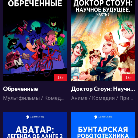
7263
21800
20
14
74
35
16+
16+
Обреченные
Доктор Стоун: Научное будущее. Часть 3
Мультфильмы / Комедия / Приключения / Ужасы / Фантастика
Аниме / Комедия / Приключения / Сёнэн / Фантастика