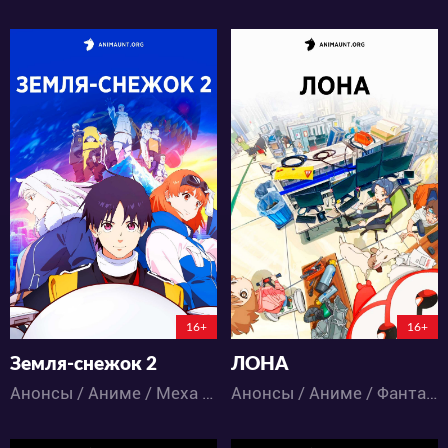
333
342
4
0
5
0
85:7:57:12
238:18:0:12
16+
16+
Земля-снежок 2
ЛОНА
Анонсы / Аниме / Меха / Приключения / Фантастика
Анонсы / Аниме / Фантастика