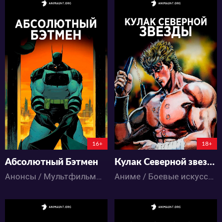
541
11914
12
0
55
19
176:8:6:12
16+
18+
Абсолютный Бэтмен
Кулак Северной звезды
Анонсы / Мультфильмы / Приключения / Фантастика
Аниме / Боевые искусства / Драма / Сёнэн / Фантастика / Экшен