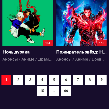
1685
638
4
0
2
0
89:18:15:12
57:8:5:12
16+
16+
Ночь дурака
Пожиратель звёзд: Нашествие космических чудовищ
Анонсы / Аниме / Драма / Фантастика
Анонсы / Аниме / Боевые искусства / Приключения / Фантастика / Фэнтези / Экшен
1
2
3
4
5
6
7
8
9
10
...
66