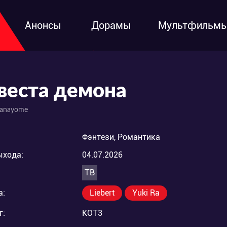
Анонсы
Дорамы
Мультфильм
веста демона
Hanayome
Фэнтези, Романтика
ыхода:
04.07.2026
ТВ
а:
Liebert
Yuki Ra
г:
KOT3