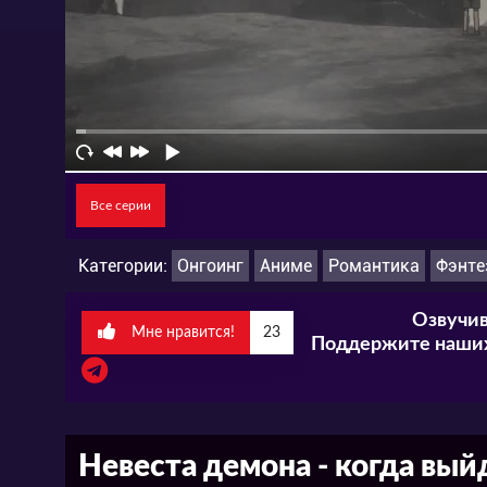
Все серии
Категории:
Онгоинг
Аниме
Романтика
Фэнте
Озвучив
Мне нравится!
23
Поддержите наших
Невеста демона - когда вый