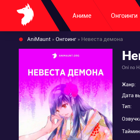
Аниме
Онгоинги
AniMaunt
»
Онгоинг
» Невеста демона
Не
Oni no 
Жанр:
Дата в
Тип:
Озвучк
Таймин