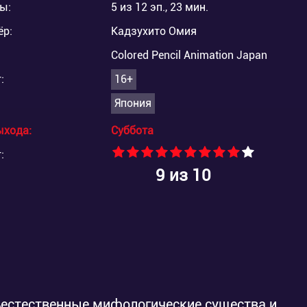
ы:
5 из 12 эп., 23 мин.
ёр:
Кадзухито Омия
Colored Pencil Animation Japan
:
16+
Япония
ыхода:
Суббота
:
9
из 10
ъестественные мифологические существа и