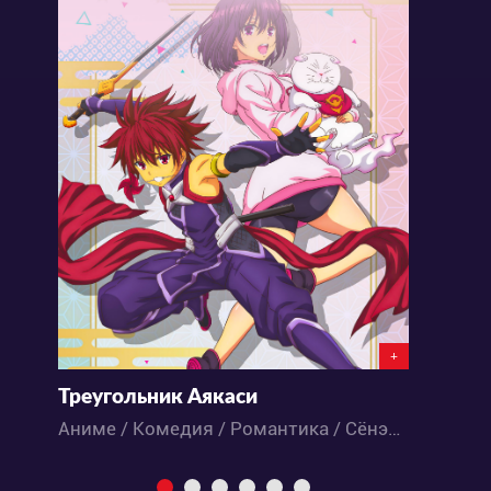
+
Треугольник Аякаси
Ю
Аниме / Комедия / Романтика / Сёнэн / Экшен / Этти