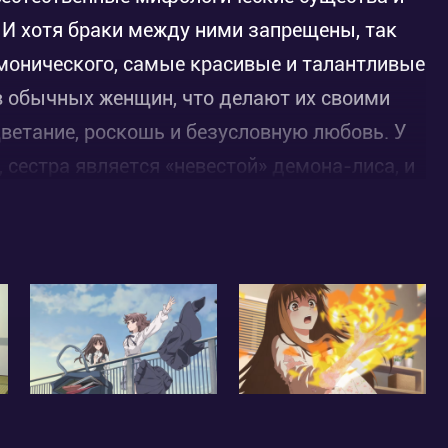
И хотя браки между ними запрещены, так
емонического, самые красивые и талантливые
в обычных женщин, что делают их своими
ветание, роскошь и безусловную любовь. У
 сестра является «невестой» демона-лиса, и
ткой. Юдзу же слышит в свой адрес лишь
, пока на её пути не встречается самый
 своей женой!