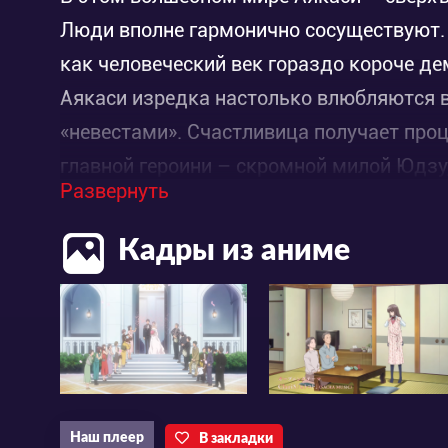
Люди вполне гармонично сосуществуют. 
как человеческий век гораздо короче д
Аякаси изредка настолько влюбляются 
«невестами». Счастливица получает проц
главной героини – скромной милой Юдзу,
Развернуть
вся семья восхищается надменной красо
насмешки и упрёки. Но только до тех пор
Кадры из аниме
прекрасный из всех Аякаси, нарёкший её
Наш плеер
В закладки