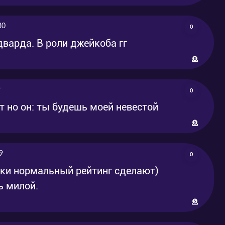
30
0
дварда. В роли джейкоба гг
9
0
т но он: ты будешь моей невестой
9
0
ки нормальный рейтинг сделают)
ь милой.