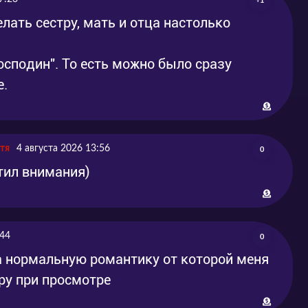
+1
лать сестру, мать и отца настолько
господин". То есть можно было сразу
е.
тя
4 августа 2026 13:56
0
тил внимания)
:44
0
а нормальную романтику от которой меня
ру при просмотре