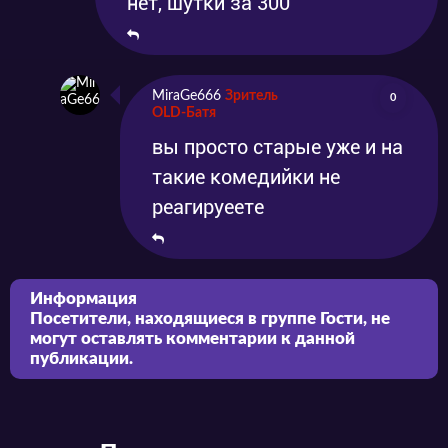
нет, шутки за 300
MiraGe666
Зритель
0
OLD-Батя
вы просто старые уже и на
такие комедийки не
реагируеете
Информация
Посетители, находящиеся в группе
Гости
, не
могут оставлять комментарии к данной
публикации.