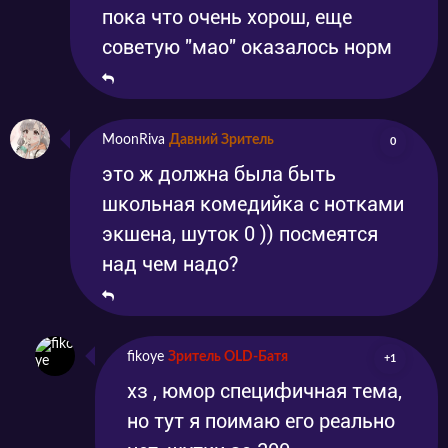
пока что очень хорош, еще
советую "мао" оказалось норм
MoonRiva
Давний Зритель
0
это ж должна была быть
школьная комедийка с нотками
экшена, шуток 0 )) посмеятся
над чем надо?
fikoye
Зритель OLD-Батя
+1
хз , юмор специфичная тема,
но тут я поимаю его реально