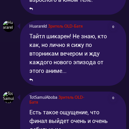
Huarareld
Зритель OLD-Батя
0
Тайтл шикарен! Не знаю, кто
как, но лично я сижу по
вторникам вечером и жду
каждого нового эпизода от
этого аниме...
TotSamuiAboba
Зритель OLD-
0
Батя
Есть такое ощущение, что
финал выйдет очень и очень