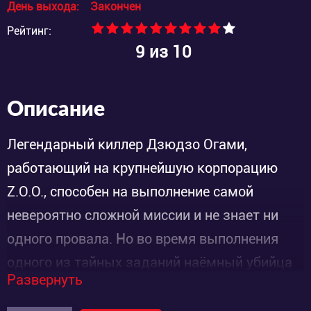
День выхода:
Закончен
Рейтинг:
9
из 10
Описание
Легендарный киллер Дзюдзо Огами,
работающий на крупнейшую корпорацию
Z.O.O., способен на выполнение самой
невероятно сложной миссии и не знает ни
одного провала. Но во время выполнения
одного из тайных заданий наёмный убийца
Развернуть
оказывается ужаленным
экспериментальной осой, которую