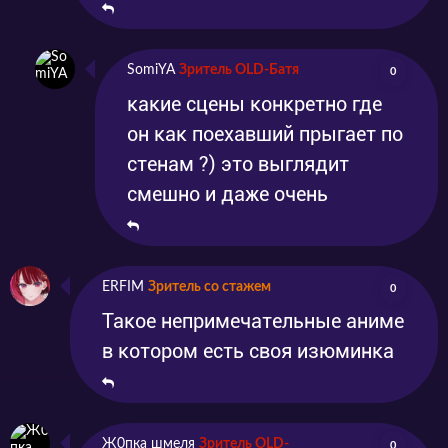
SomiYA
Зритель OLD-Батя
0
какие сцены конкретно где
он как поехавший прыгает по
стенам ?) это выглядит
смешно и даже очень
ERFIM
Зритель со стажем
0
Такое непримечательные аниме
в котором есть своя изюминка
Ж0пка шмеля
Зритель OLD-
0