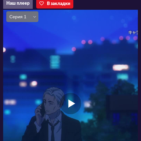
Наш плеер
В закладки
разработал синдикат Mitsuoka
Pharmaceuticals. Внезапно сорокалетний
мужчина превращается в подростка 12-ти
лет и сразу же получает от босса поручение:
внедриться в среднюю школу и
проконтролировать безопасность дочки
начальника, которая туда только что
поступила.