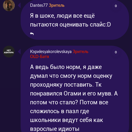
Dantes77
Зритель
0
Я в шоке, люди все ещё
пытаются оценивать слайс:D
Кэриlesyakorolevskaya
Зритель
0
OLD-Батя
А ведь было норм, я даже
думал что смогу норм оценку
проходняку поставить. Тк
понравился Огами и его мувв. А
потом что стало? Потом все
сложилось в пазл где
школьники ведут себя как
взрослые идиоты