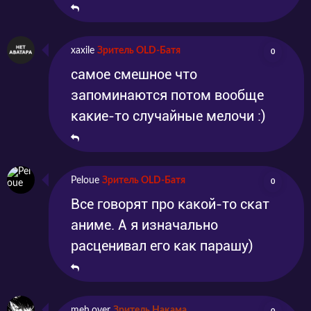
xaxile
Зритель OLD-Батя
0
самое смешное что
запоминаются потом вообще
какие-то случайные мелочи :)
Peloue
Зритель OLD-Батя
0
Все говорят про какой-то скат
аниме. А я изначально
расценивал его как парашу)
meh.over
Зритель Накама