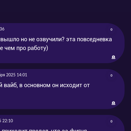
:36
0
е вышло но не озвучили? эта повседневка
е чем про работу)
бря 2025 14:01
0
й вайб, в основном он исходит от
5 22:10
0
 приходит предел, что за фигня