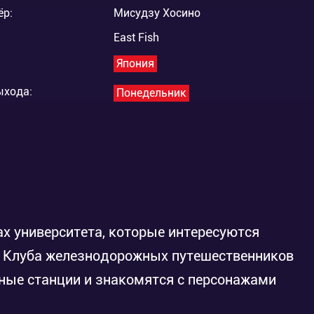
ёр:
Мисудзу Хосино
East Fish
Япония
ыхода:
Понедельник
ах университета, которые интересуются
в Клуба железнодорожных путешественников
ые станции и знакомятся с персонажами