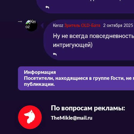
Keroz
Зритель OLD-Батя
2 октября 2025
Ну не всегда повседневност
интригующей)
Информация
Посетители, находящиеся в группе
Гости
, не
публикации.
По вопросам рекламы:
TheMikle@mail.ru