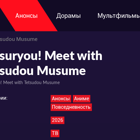
Анонсы
Дорамы
Мультфильм
etsudou Musume
suryou! Meet with
tsudou Musume
u! Meet with Tetsudou Musume
ии:
Анонсы
Аниме
Повседневность
2026
ТВ