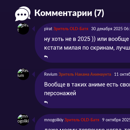
Комментарии (7)
pirat
Зритель OLD-Батя
30 декабря 2025 06
ну хоть не в 2025 )) или вообщ
кстати милая по скринам, лучш
Revium
Зритель Накама Анимаунта
11 октя
Вообще в таких аниме есть сво
персонажей
mnogolikiy
Зритель OLD-Батя
9 октября 202
даже моему терпению когда-то