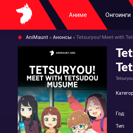
Аниме
Онгоинги
AniMaunt
»
Анонсы
» Tetsuryou! Meet with T
Tet
Te
Tetsuryo
Категор
Год:
Тип: