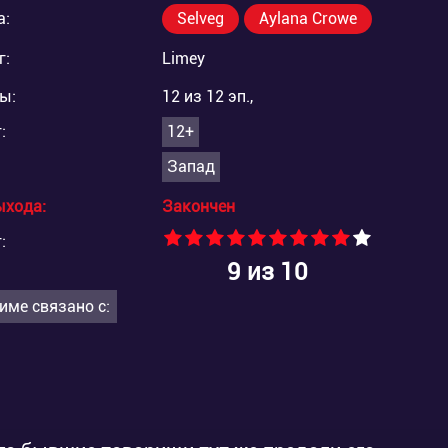
а:
Selveg
Aylana Crowe
г:
Limey
ы:
12 из 12 эп.,
:
12+
Запад
ыхода:
Закончен
:
9
из 10
име связано с: