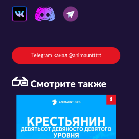
Telegram канал @animaunttttt
Смотрите также