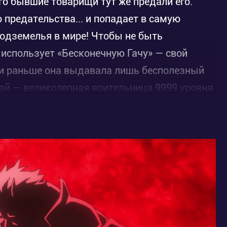
го бывшие товарищи тут же предали его.
 предательства... и попадает в самую
одземелья в мире! Чтобы не быть
использует «Бесконечную Гачу» — свой
ли раньше она выдавала лишь бесполезный
 Мэй — великолепная воительница 9999 уровня
брошенном подземелье собственное
асных воительниц 9999 уровня, поклявшихся
м став могущественным Владыкой 9999
верхность и отомстить своим предателям,