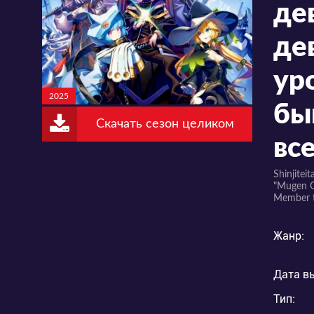
де
де
ур
2025
бы
Скачать сезон целиком
вс
Shinjitei
"Mugen G
Member t
Жанр:
Дата в
Тип: