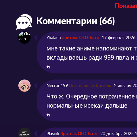
Показат
Серия 1
Комментарии (66)
Ylialach
Зритель OLD-Батя
17 февраля 2026 
мне такие аниме напоминают т
вкладываешь ради 999 лвла и
Necron199
Постоянный Зритель
2 января 2
Что ж. Очередное потраченное 
нормальные исекаи дальше
Plasink
Зритель OLD-Батя
20 декабря 2025 