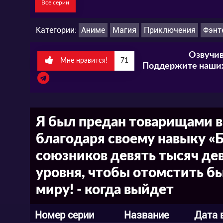
Все серии
Категории:
Аниме
Магия
Приключения
Фэнт
Озвучив
Мне нравится!
71
Поддержите наших
Я был предан товарищами в
благодаря своему навыку «Б
союзников девять тысяч де
уровня, чтобы отомстить б
миру! - когда выйдет
Номер серии
Название
Дата 