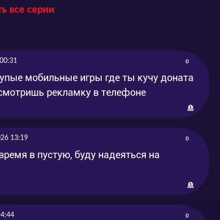
ь все серии
00:31
0
упые мобильные игры где ты кучу доната
 смотришь рекламку в телефоне
026 13:19
0
время в пустую, буду надеяться на
14:44
0