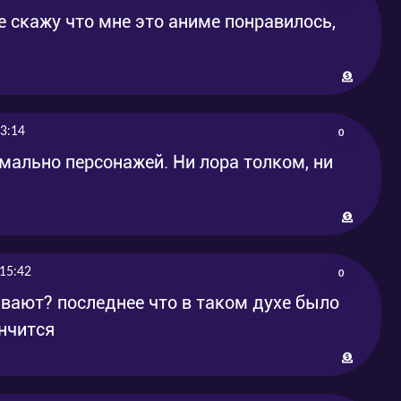
е скажу что мне это аниме понравилось,
3:14
0
мально персонажей. Ни лора толком, ни
15:42
0
вают? последнее что в таком духе было
ончится