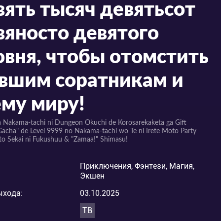
вять тысяч девятьсот
вяносто девятого
овня, чтобы отомстить
вшим соратникам и
ему миру!
ta Nakama-tachi ni Dungeon Okuchi de Korosarekaketa ga Gift
acha" de Level 9999 no Nakama-tachi wo Te ni Irete Moto Party
o Sekai ni Fukushuu & "Zamaa!" Shimasu!
Приключения, Фэнтези, Магия,
Экшен
ыхода:
03.10.2025
ТВ