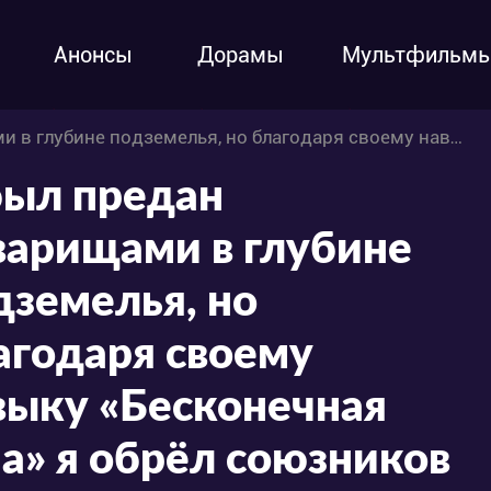
Анонсы
Дорамы
Мультфильм
ку «Бесконечная гача» я обрёл союзников девять тысяч девятьсот девяносто девятого уровня, чтобы отомстить бывшим соратникам и всему миру!
был предан
варищами в глубине
дземелья, но
агодаря своему
выку «Бесконечная
ча» я обрёл союзников