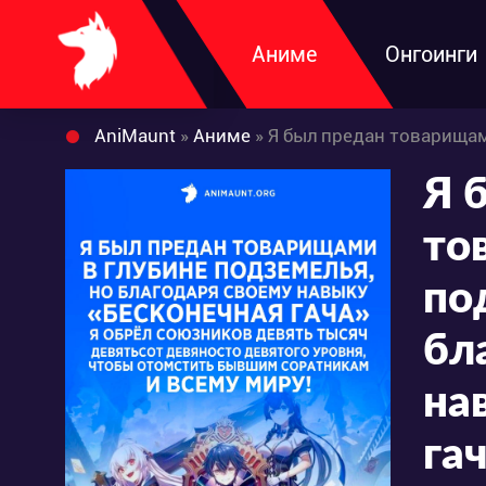
Аниме
Онгоинги
AniMaunt
»
Аниме
» Я был предан товарищами в глубине подземелья, но благодаря своему навы
Я 
то
по
бл
на
га