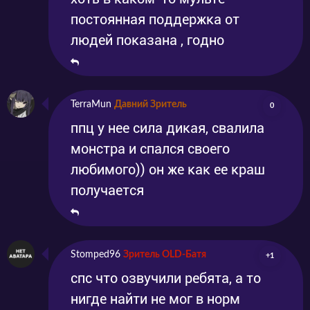
постоянная поддержка от
людей показана , годно
TerraMun
Давний Зритель
0
ппц у нее сила дикая, свалила
монстра и спался своего
любимого)) он же как ее краш
получается
Stomped96
Зритель OLD-Батя
+1
спс что озвучили ребята, а то
нигде найти не мог в норм