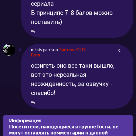
сериала
В принципе 7-8 балов можно
поставить)
missis garrison
Зритель OLD-
0
Батя
офигеть оно все таки вышло,
вот это нереальная
неожиданность, за озвучку -
спасибо!
Информация
Посетители, находящиеся в группе
Гости
, не
могут оставлять комментарии к данной