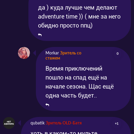
да ) куда лучше чем делают
adventure time )) ( мне за него
обидно просто ппц)
Morkar
Зритель со
0
стажем
Время приключений
пошло на спад ещё на
начале сезона. Щас ещё
одна часть будет..
qubatik
Зритель OLD-Батя
+1
хоть в каком-то мульте