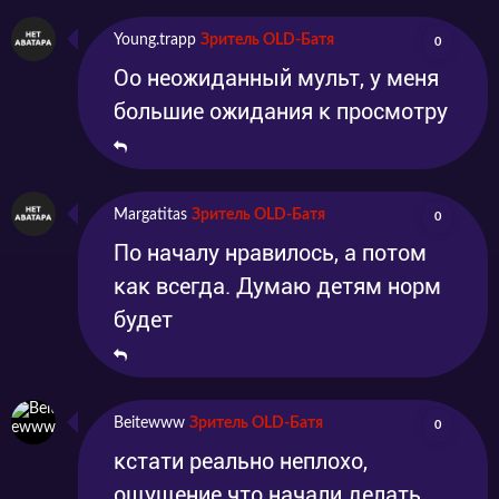
Young.trapp
Зритель OLD-Батя
0
Оо неожиданный мульт, у меня
большие ожидания к просмотру
Margatitas
Зритель OLD-Батя
0
По началу нравилось, а потом
как всегда. Думаю детям норм
будет
Beitewww
Зритель OLD-Батя
0
кстати реально неплохо,
ощущение что начали делать