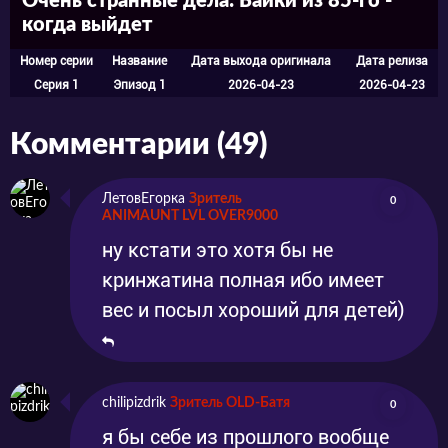
Очень странные дела: Байки из 85-го -
когда выйдет
Номер серии
Название
Дата выхода оригинала
Дата релиза
Серия 1
Эпизод 1
2026-04-23
2026-04-23
Комментарии (49)
ЛетовЕгорка
Зритель
0
ANIMAUNT LVL OVER9000
ну кстати это хотя бы не
кринжатина полная ибо имеет
вес и посыл хороший для детей)
chilipizdrik
Зритель OLD-Батя
0
я бы себе из прошлого вообще