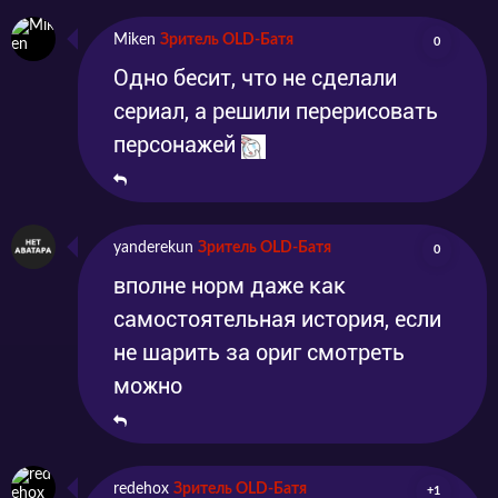
Miken
Зритель OLD-Батя
0
Одно бесит, что не сделали
сериал, а решили перерисовать
персонажей
yanderekun
Зритель OLD-Батя
0
вполне норм даже как
самостоятельная история, если
не шарить за ориг смотреть
можно
redehox
Зритель OLD-Батя
+1