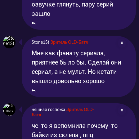
озвучке глянуть, пару серий
зашло
Stone1St
Зритель OLD-Батя
0
Мне как фанату сериала,
приятнее было бы. Сделай они
сериал, а не мульт. Но кстати
вышло довольно хорошо
няшная госпожа
Зритель OLD-
0
Батя
че-то я вспомнила почему-то
байки из склепа , ппц