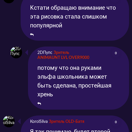
Кстати обращаю внимание что
эта рисовка стала слишком
популярной
2DПупс
Зритель
0
ANIMAUNT LVL OVER9000
потому что она руками
эльфа школьника может
быть сделана, простейшая
хрень
KorolSliva
Зритель OLD-Батя
0
Я так понимаю, будет второй