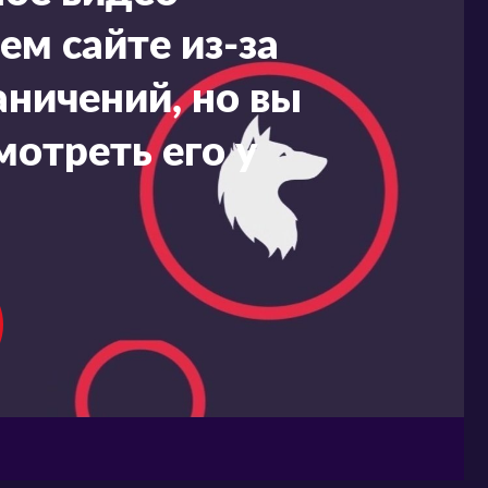
ем сайте из-за
ничений, но вы
мотреть его у