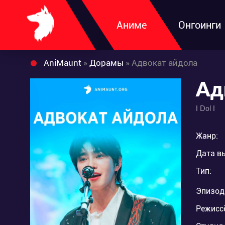
Аниме
Онгоинги
AniMaunt
»
Дорамы
» Адвокат айдола
Ад
I Dol I
Жанр:
Дата в
Тип:
Эпизод
Режисс