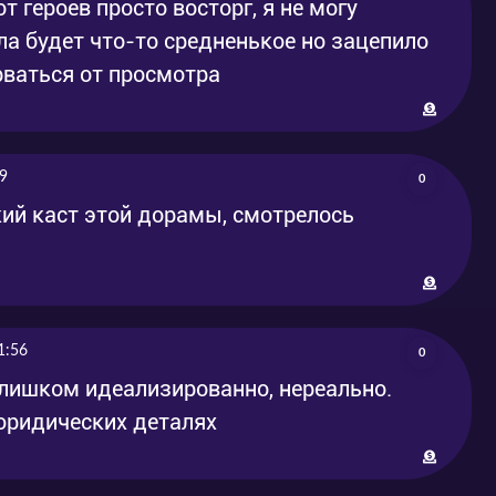
т героев просто восторг, я не могу
а будет что-то средненькое но зацепило
орваться от просмотра
9
0
кий каст этой дорамы, смотрелось
1:56
0
слишком идеализированно, нереально.
 юридических деталях