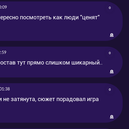
0:09
0
ересно посмотреть как люди "ценят"
2:59
0
состав тут прямо слишком шикарный..
01:38
0
и не затянута, сюжет порадовал игра