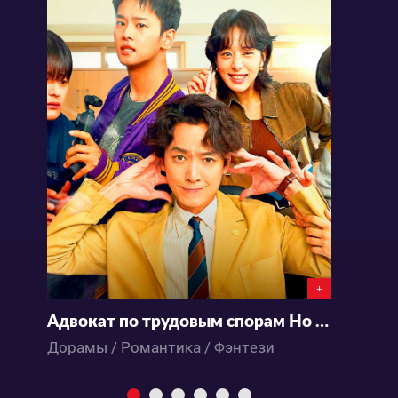
+
Адвокат по трудовым спорам Но Му Джин | Oh My Ghost Clients
А
Дорамы / Романтика / Фэнтези
Д