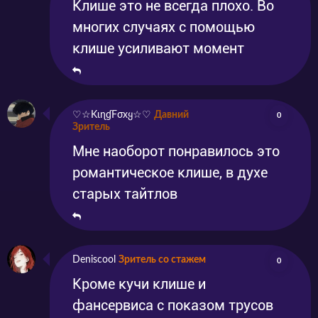
Клише это не всегда плохо. Во
многих случаях с помощью
клише усиливают момент
♡☆KιɳɠFσxყ☆♡
Давний
0
Зритель
Мне наоборот понравилось это
романтическое клише, в духе
старых тайтлов
Deniscool
Зритель со стажем
0
Кроме кучи клише и
фансервиса с показом трусов