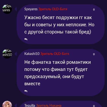
Speyares
Зритель OLD-Батя
0
Ужасно бесят подружки гг как
бы и советы у них неплохие. Но
с другой стороны такой бред)
Kakashi10
Зритель OLD-Батя
0
Не фанатка такой романтики
потому что финал тут будет
предсказуемый, они будут
вместе
Tequilla
Зритель Накама
0