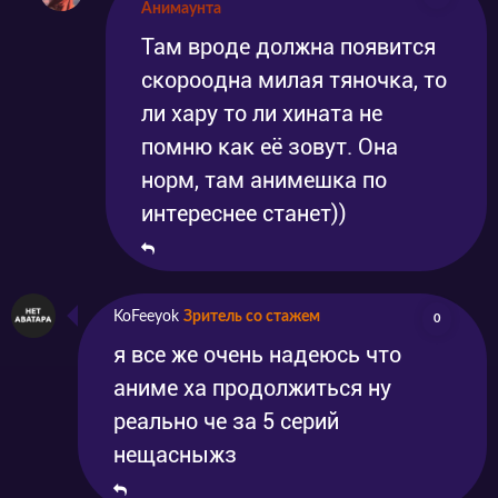
Анимаунта
Там вроде должна появится
скороодна милая тяночка, то
ли хару то ли хината не
помню как её зовут. Она
норм, там анимешка по
интереснее станет))
KoFeeyok
Зритель со стажем
0
я все же очень надеюсь что
аниме ха продолжиться ну
реально че за 5 серий
нещасныжз