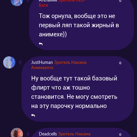
Ательник
Зритель OLD-
0
Батя
Тож орнула, вообще это не
первый ляп такой жирный в
анимехе))
JustHuman
Зритель Накама
0
Анимаунта
Ну вообще тут такой базовый
флирт что аж тошно
становится. Не могу смотреть
на эту парочку нормально
Deadcells
Зритель Накама
0