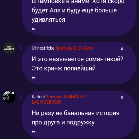
штамповке в аниме. Хотя скоро
будет Аля и буду ещё больше
удивляться
Urinestricke
Зритель OLD-Батя
0
И это называется романтикой?
Это кринж полнейший
Karleni
Зритель ANIMAUNT
0
LVL OVER9000
Ни разу не банальная история
про друга и подружку