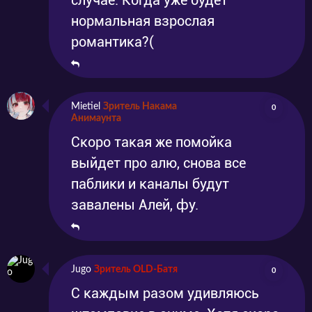
случае. Когда уже будет
нормальная взрослая
романтика?(
Mietiel
Зритель Накама
0
Анимаунта
Скоро такая же помойка
выйдет про алю, снова все
паблики и каналы будут
завалены Алей, фу.
Jugo
Зритель OLD-Батя
0
С каждым разом удивляюсь