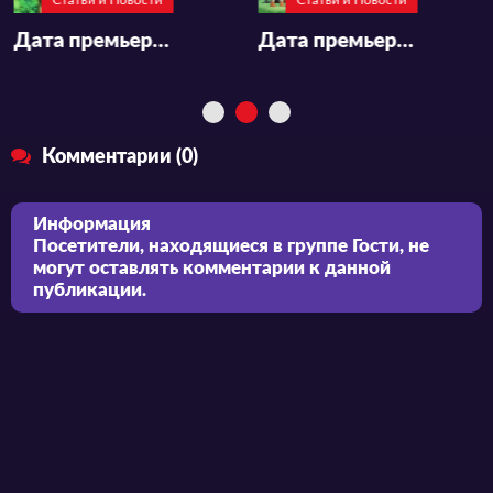
Статьи и Новости
Статьи и Новости
Дата премьеры и дизайн персонажей аниме «Touken Ranbu Kai -Kyoden Moyuru Honnouji-»
Дата премьеры и подробности аниме «Лагерь на свежем воздухе 3»
Комментарии (0)
Информация
Посетители, находящиеся в группе
Гости
, не
могут оставлять комментарии к данной
публикации.