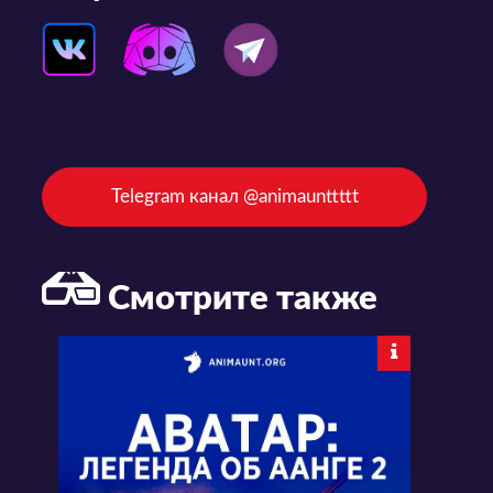
Telegram канал @animaunttttt
Смотрите также