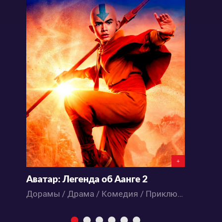
+
Аватар: Легенда об Аанге 2
Дорамы / Драма / Комедия / Приключения / Фантастика / Фэнтези / Экшен