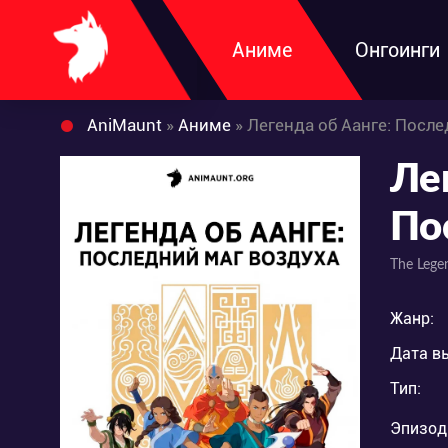
Аниме
Онгоинги
AniMaunt
»
Аниме
» Легенда об Аанге: Посл
Ле
По
The Lege
Жанр:
Дата в
Тип:
Эпизод