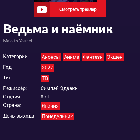
Смотреть трейлер
Ведьма и наёмник
Majo to Youhei
Категории:
Анонсы
Аниме
Фэнтези
Экшен
Год:
2027
Тип:
ТВ
Режиссёр:
Симпэй Эдзаки
Студия:
8bit
Страна:
Япония
День выхода:
Понедельник