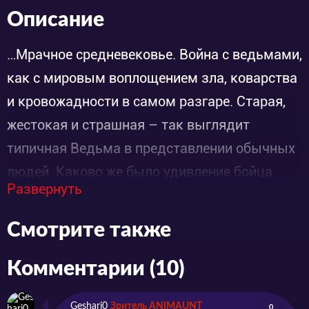
Описание
…Мрачное средневековье. Война с ведьмами,
как с мировым воплощением зла, коварства
и кровожадности в самом разгаре. Старая,
жестокая и страшная – так выглядит
типичная Ведьма в представлении обычных
людей. Каково же было удивление бойца
Развернуть
национального отряда, сильного могучего
охотника на ведьм по имени Зиг, когда он
Смотрите также
встретился с юной, робкой и милой
Колдуньей Шиаршей, которая совершенно не
Комментарии (10)
хочет участвовать ни в каких сражениях!
Geshari0
Зритель ANIMAUNT
0