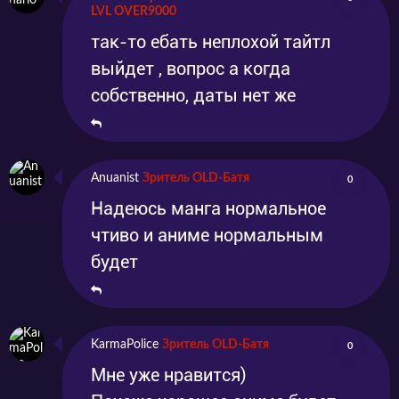
Наоборот, Кудесница мечтает о бесстрашном
LVL OVER9000
защитнике и предлагает Зигу щедрое
так-то ебать неплохой тайтл
вознаграждение за то, что тот будет её
выйдет , вопрос а когда
защищать!
собственно, даты нет же
Anuanist
Зритель OLD-Батя
0
Надеюсь манга нормальное
чтиво и аниме нормальным
будет
KarmaPolice
Зритель OLD-Батя
0
Мне уже нравится)