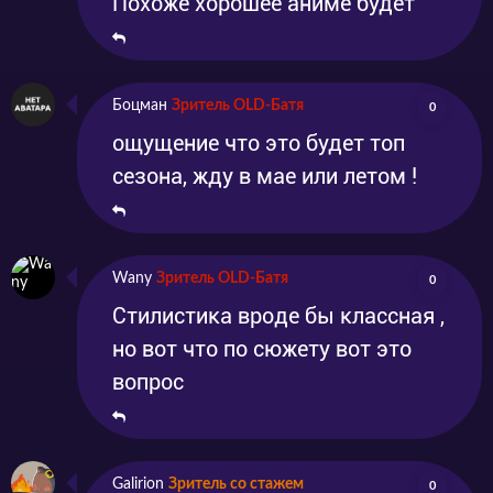
Похоже хорошее аниме будет
Боцман
Зритель OLD-Батя
0
ощущение что это будет топ
сезона, жду в мае или летом !
Wany
Зритель OLD-Батя
0
Стилистика вроде бы классная ,
но вот что по сюжету вот это
вопрос
Galirion
Зритель со стажем
0