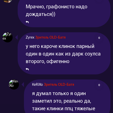
Мрачно, графонисто надо
дождаться))
Zyrex
Зритель OLD-Батя
0
у него кароче клинок парный
один в один как из дарк соулса
второго, офигенно
KeRiXo
Зритель OLD-Батя
0
я думал только я один
заметил это, реально да,
такие клинки ппц тяжелые