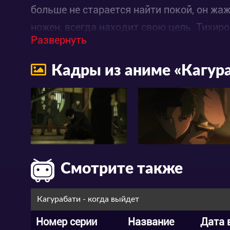
больше не старается найти покой, он жаж
ножен, всегда находит свою цель. Тихи
Развернуть
наследие своего отца и уничтожить банд
Кадры из аниме «Кагур
Смотрите также
Кагурабати - когда выйдет
Номер серии
Название
Дата 