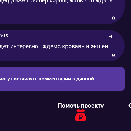
здец даже трейлер хорош, жаль что ждать
0:15
+1
удет интересно . ждемс кровавый экшен
 могут оставлять комментарии к данной
Помочь проекту