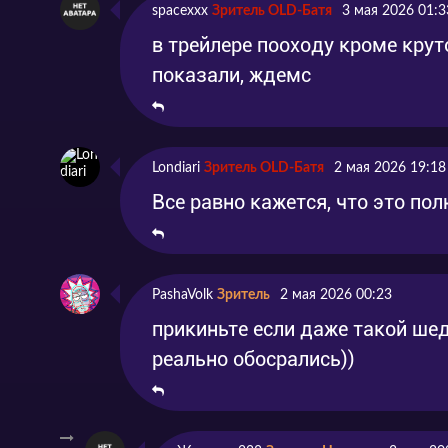
spacexxx
Зритель OLD-Батя
3 мая 2026 01:3
в трейлере пооходу кроме крут
показали, ждемс
Londiari
Зритель OLD-Батя
2 мая 2026 19:18
Все равно кажется, что это по
PashaVolk
Зритель
2 мая 2026 00:23
прикиньте если даже такой шед
реально обосрались))