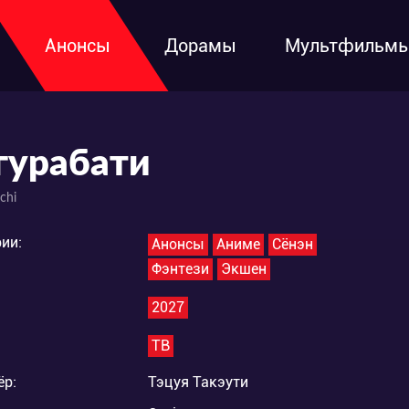
Анонсы
Дорамы
Мультфильм
гурабати
chi
ии:
Анонсы
Аниме
Сёнэн
Фэнтези
Экшен
2027
ТВ
ёр:
Тэцуя Такэути