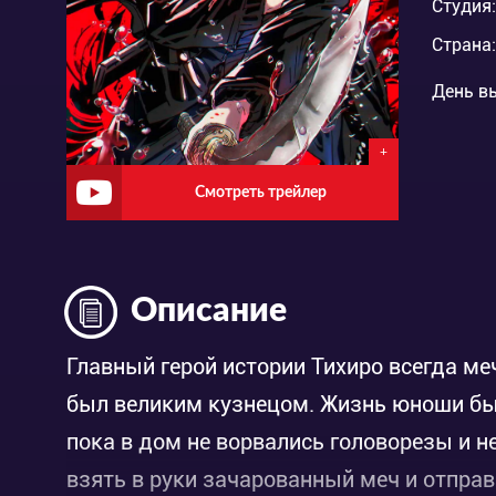
Студия:
Страна:
День в
+
Смотреть трейлер
Описание
Главный герой истории Тихиро всегда ме
был великим кузнецом. Жизнь юноши бы
пока в дом не ворвались головорезы и н
взять в руки зачарованный меч и отправ