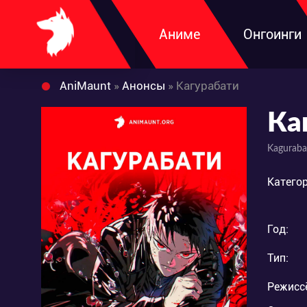
Аниме
Онгоинги
AniMaunt
»
Анонсы
» Кагурабати
Ка
Kaguraba
Категор
Год:
Тип:
Режисс