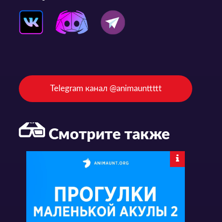
Telegram канал @animaunttttt
Смотрите также