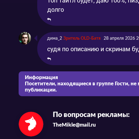
Топ тайтл будет, даю 100%, пи
долго
дима_2
Зритель OLD-Батя
28 апреля 2026 2
судя по описанию и скринам б
Информация
Посетители, находящиеся в группе
Гости
, не
публикации.
По вопросам рекламы:
TheMikle@mail.ru