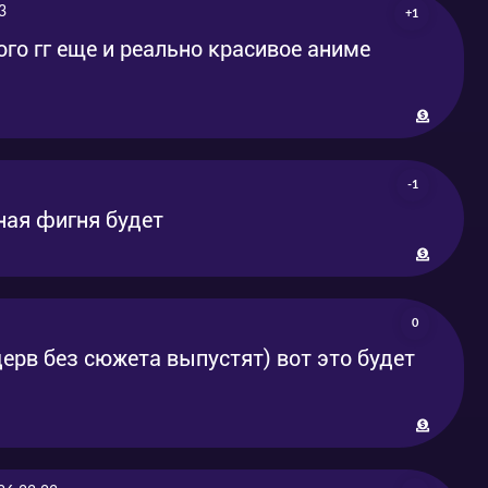
3
+1
ого гг еще и реально красивое аниме
-1
лная фигня будет
0
ерв без сюжета выпустят) вот это будет