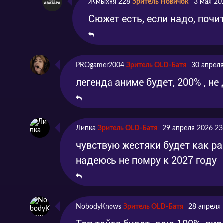
Жмыхня 228
Зритель Новичок
3 мая 20
Сюжет есть, если надо, почи
PROgamer2004
Зритель OLD-Батя
30 апреля
легенда аниме будет, 200% , н
Липка
Зритель OLD-Батя
29 апреля 2026 23
чувствую жестяки будет как раз
надеюсь не помру к 2027 году
NobodyKnows
Зритель OLD-Батя
28 апреля