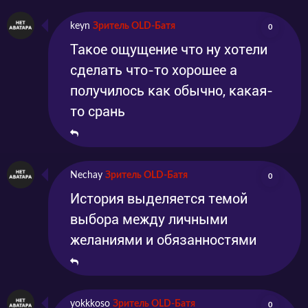
keyn
Зритель OLD-Батя
0
Такое ощущение что ну хотели
сделать что-то хорошее а
получилось как обычно, какая-
то срань
Nechay
Зритель OLD-Батя
0
История выделяется темой
выбора между личными
желаниями и обязанностями
yokkkoso
Зритель OLD-Батя
0