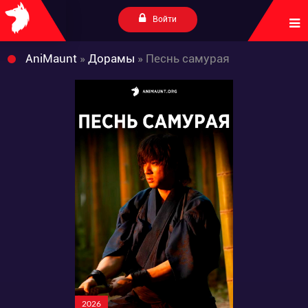
Войти
AniMaunt
»
Дорамы
» Песнь самурая
2026