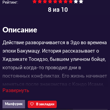
Рейтинг:
8
из 10
Описание
Действие разворачивается в Эдо во времена
эпохи Бакумацу. История рассказывает о
Хидзикате Тосидзо, бывшем уличном бойце,
который когда-то проводил дни в
постоянных конфликтах. Его жизнь начинает
меняться после знакомства с Кондо Исами,
Развернуть
Яманами Кэйсукэ и Окитой Содзи, когда он
обретает чувство принадлежности в додзё
Малфурик
В закладки
Сиэйкан. После смертельной схватки с