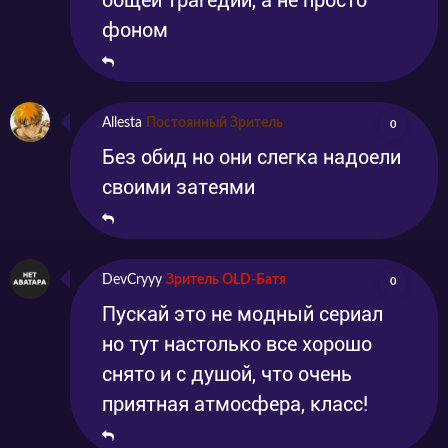
общей трагедии, а не просто
фоном
Allesta
Постоянный Зритель
0
Без обид но они слегка надоели
своими затеями
DevCryyy
Зритель OLD-Батя
0
Пускай это не модный сериал
но тут настолько все хорошо
снято и с душой, что очень
приятная атмосфера, класс!