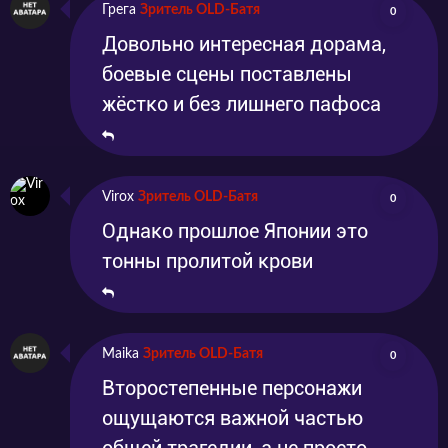
Грега
Зритель OLD-Батя
0
Довольно интересная дорама,
боевые сцены поставлены
жёстко и без лишнего пафоса
Virox
Зритель OLD-Батя
0
Однако прошлое Японии это
тонны пролитой крови
Maika
Зритель OLD-Батя
0
Второстепенные персонажи
ощущаются важной частью