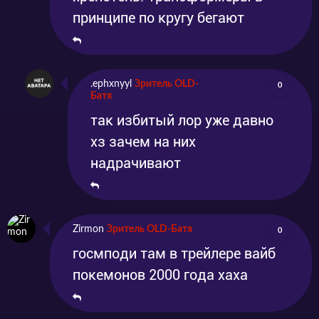
принципе по кругу бегают
.ephxnyyl
Зритель OLD-
0
Батя
так избитый лор уже давно
хз зачем на них
надрачивают
Zirmon
Зритель OLD-Батя
0
госмподи там в трейлере вайб
покемонов 2000 года хаха