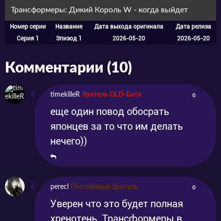
Макото, в отличие от них, чувствовал себя
Трансформеры: Дикий Король W - когда выйдет
как рыба, выброшенная на берег. Он боялся,
Номер серии
Название
Дата выхода оригинала
Дата релиза
что станет изгоем среди таких ярких
Серия 1
Эпизод 1
2026-05-20
2026-05-20
личностей, но, как ни странно, страх начал
Комментарии (10)
уходить, едва он переступил порог академии.
Возможно, это было предчувствие чего-то
timekilleR
Зритель OLD-Батя
0
большего, чего-то, что изменит его жизнь
еще один повод обосрать
навсегда.
японцев за то что им делать
нечего))
perecl
Постоянный Зритель
0
Уверен что это будет полная
хренотень. Трансформеры в