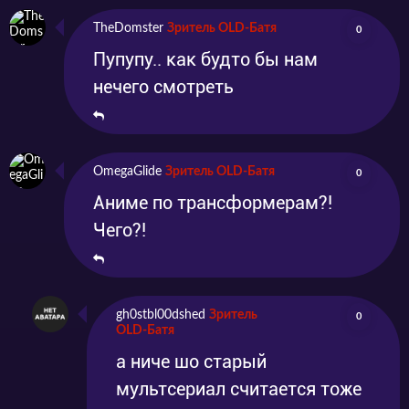
TheDomster
Зритель OLD-Батя
0
Пупупу.. как будто бы нам
нечего смотреть
OmegaGlide
Зритель OLD-Батя
0
Аниме по трансформерам?!
Чего?!
gh0stbl00dshed
Зритель
0
OLD-Батя
а ниче шо старый
мультсериал считается тоже