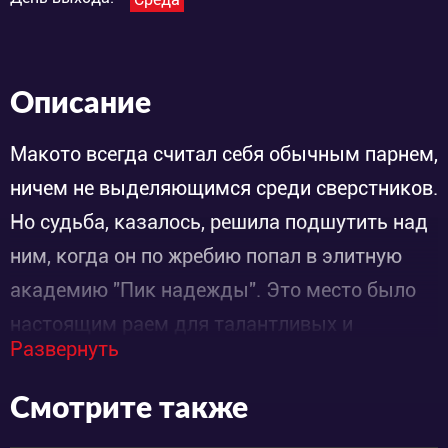
Описание
Макото всегда считал себя обычным парнем,
ничем не выделяющимся среди сверстников.
Но судьба, казалось, решила подшутить над
ним, когда он по жребию попал в элитную
академию "Пик надежды". Это место было
настоящим раем для талантливых и
Развернуть
амбициозных: спортсмены, актеры,
музыканты, даже отаку — все они
Смотрите также
стремились к вершинам своих мечтаний.