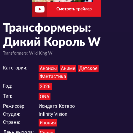
Смотреть трейлер
Трансформеры:
Дикий Король W
Transformers: Wild King W
Категории:
Анонсы
Аниме
Детское
Фантастика
Год:
2026
Тип:
ONA
Режиссёр:
Исидатэ Котаро
Студия:
Infinity Vision
Страна:
Япония
День выхода:
Среда