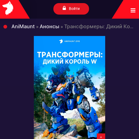
Войти
AniMaunt
»
Анонсы
» Трансформеры: Дикий Король W
+