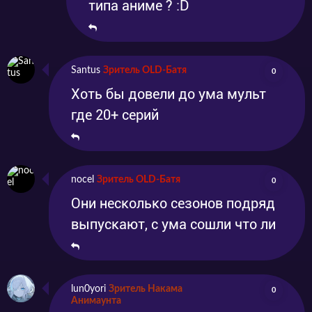
типа аниме ? :D
Santus
Зритель OLD-Батя
0
Хоть бы довели до ума мульт
где 20+ серий
nocel
Зритель OLD-Батя
0
Они несколько сезонов подряд
выпускают, с ума сошли что ли
lun0yori
Зритель Накама
0
Анимаунта