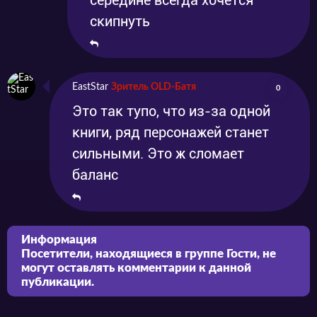
середине всегда хочется
скипнуть
EastStar
Зритель OLD-Батя
0
Это так тупо, что из-за одной
книги, ряд персонажей станет
сильными. Это ж сломает
баланс
Информация
Посетители, находящиеся в группе
Гости
, не
могут оставлять комментарии к данной
публикации.