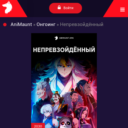
Войти
AniMaunt
»
Онгоинг
» Непревзойдённый
2030