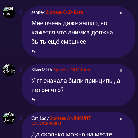
sennex
Зритель OLD-Батя
0
Мне очень даже зашло, но
кажется что анимка должна
быть ещё смешнее
SilverMirth
Зритель OLD-Батя
0
У гг сначала были принципы, а
потом что?
Cat_Lady
Зритель ANIMAUNT
0
LVL OVER9000
Да сколько можно на месте