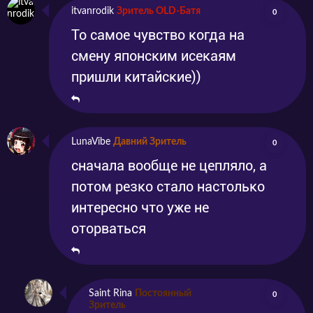
itvanrodik
Зритель OLD-Батя
0
То самое чувство когда на
смену японским исекаям
пришли китайские))
LunaVibe
Давний Зритель
0
сначала вообще не цепляло, а
потом резко стало настолько
интересно что уже не
оторваться
Saint Rina
Постоянный
0
Зритель