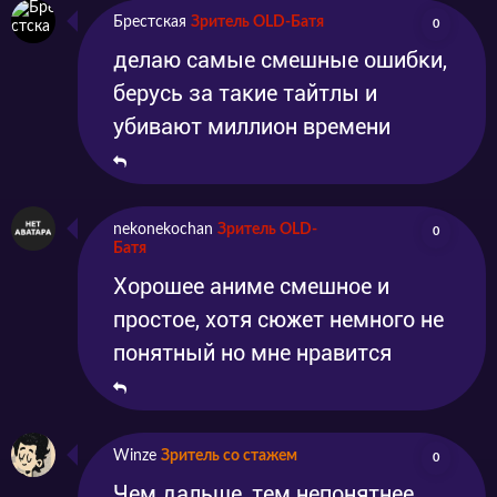
Брестская
Зритель OLD-Батя
0
делаю самые смешные ошибки,
берусь за такие тайтлы и
убивают миллион времени
nekonekochan
Зритель OLD-
0
Батя
Хорошее аниме смешное и
простое, хотя сюжет немного не
понятный но мне нравится
Winze
Зритель со стажем
0
Чем дальше, тем непонятнее