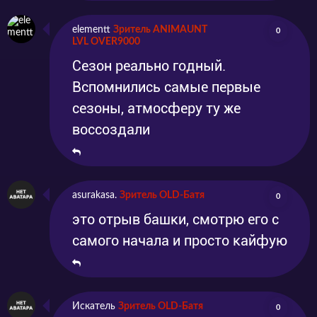
elementt
Зритель ANIMAUNT
0
LVL OVER9000
Сезон реально годный.
Вспомнились самые первые
сезоны, атмосферу ту же
воссоздали
asurakasa.
Зритель OLD-Батя
0
это отрыв башки, смотрю его с
самого начала и просто кайфую
Искатель
Зритель OLD-Батя
0