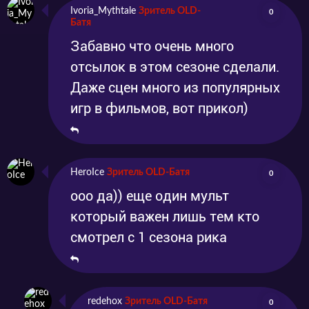
Ivoria_Mythtale
Зритель OLD-
0
Батя
Забавно что очень много
отсылок в этом сезоне сделали.
Даже сцен много из популярных
игр в фильмов, вот прикол)
HeroIce
Зритель OLD-Батя
0
ооо да)) еще один мульт
который важен лишь тем кто
смотрел с 1 сезона рика
redehox
Зритель OLD-Батя
0